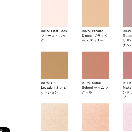
001M First Look
002M Private
003M
ファースト ルッ
Dinner プライベ
Reser
ク
ート ディナー
リザ
ナン
009M On
010M Same
011M 
Location オン ロ
School セイム ス
Mak
ケーション
クール
ンド
プ