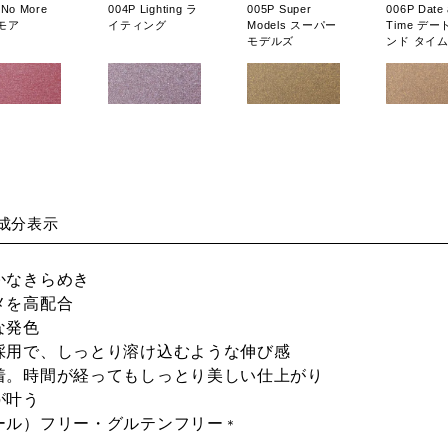
 No More
004P Lighting ラ
005P Super
006P Date
モア
イティング
Models スーパー
Time デー
モデルズ
ンド タイ
Studio 05
012P Last Shoot
013P Willow
014P Age
ジオ ファイ
ラスト シュート
Tree ウィロウ ツ
ジェント
リー
成分表示
かなきらめき
メを高配合
な発色
P Buzzyyy
004SP Moonlit
005SP With
006SP Jus
ー
River ムーンリッ
Friend ウィズ フ
Kidding 
採用で、しっとり溶け込むような伸び感
ト リバー
レンド
キディング
密着。時間が経ってもしっとり美しい仕上がり
が叶う
ール）フリー・グルテンフリー
＊