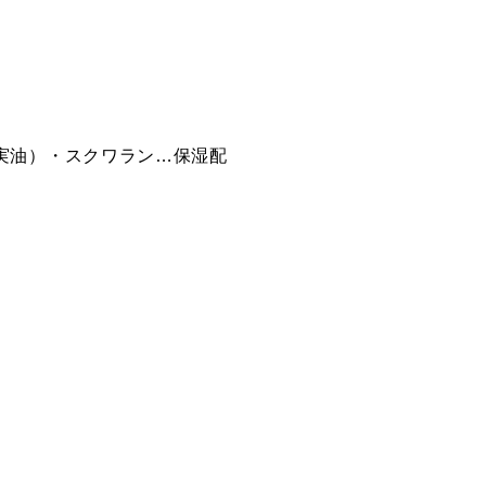
the
015SP
016SP Don’t Be
ザ ボ
Spontaneous ス
Shy ドント ビー
ポンティニアス
シャイ
実油）・スクワラン…保湿配
Time
007N Lunch
008N Bleaching
イム
Break ランチ ブ
ブリーチング
レイク