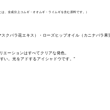
P Wrap
012SP Fun For
013SP Be Funny
014SP On 
とは、全成分上コムギ・オオムギ・ライムギを含む原料です。）
e ラップ タ
Fun ファン フォ
ビー ファニー
Boat オン 
ー ファン
ート
ダマスクバラ花エキス）・ローズヒップオイル（カニナバラ果
 Papaya
004N Film Roll
005N Crispy
006N Call 
バリエーションはすべてクリアな発色。
ad パパイヤ
フィルム ロール
Sky クリスピー
コール タ
ダ
スカイ
すい。光をアドするアイシャドウです。”
004C 242kg ト
ussion ディ
ゥフォーティト
ッション
ゥキログラム