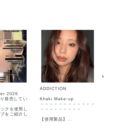
ADDICTION
ADDICTION
r 2026
onより発売してい
Khaki Make-up
grunge感
－－－－－－－－－－－－
makeup
ィックを使用し
－－－－－－－－－
した🖤
ップをご紹介し
【使用製品】
－－－－－
ク・リップ全て
◼︎ザ シングル アイシャド
－－－－－
能スティックと
ウ