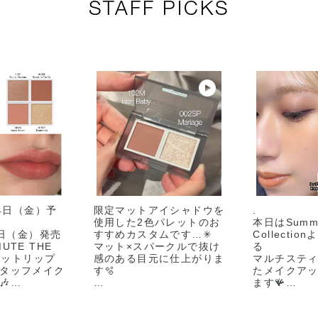
STAFF PICKS
24日（金）予
限定マットアイシャドウを
.
使用した2色パレットのお
本日はSumme
7日（金）発売
すすめカスタムです…✳︎
Collecti
"MUTE THE
マット×スパークルで抜け
る
のマットリップ
感のある目元に仕上がりま
マルチステ
タッフメイク
す🫧
たメイクア
🎶
ます🪸
-使用アイテム-
アイ・チー
色⸝‍⸝‍
🏷️101M 90’s Vibe （8/7
に使える万