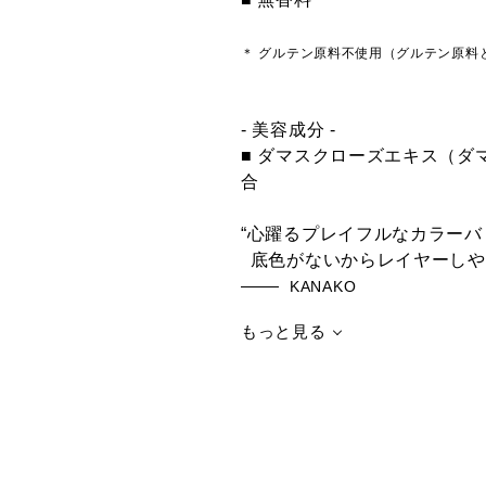
009SP
010SP Pop the
011S
＊ グルテン原料不使用（グルテン原料
Paparazziii パパ
Bottle ポップ ザ
Tim
ラッチ
ボトル
イム
- 美容成分 -
■ ダマスクローズエキス（
合
001N White
002N Over the
003N
“心躍るプレイフルなカラー
Dress ホワイト
Cloud オーバー
Sal
ドレス
ザ クラウド
サラ
底色がないからレイヤーしや
KANAKO
もっと見る
001C Lay Down
002C Cafe カフ
003C
レイ ダウン
ェ
Disc
スカ