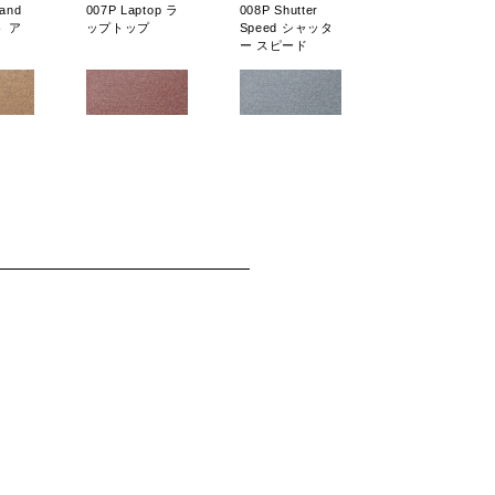
 and
007P Laptop ラ
008P Shutter
ト ア
ップトップ
Speed シャッタ
ム
ー スピード
nt エー
015P Soul Food
016P 3-6-2 スリ
ソウル フード
ーシックスツー
t
007SP Pickup
008SP
ジャスト
Time ピックアッ
Teamwork チー
プ タイム
ムワーク