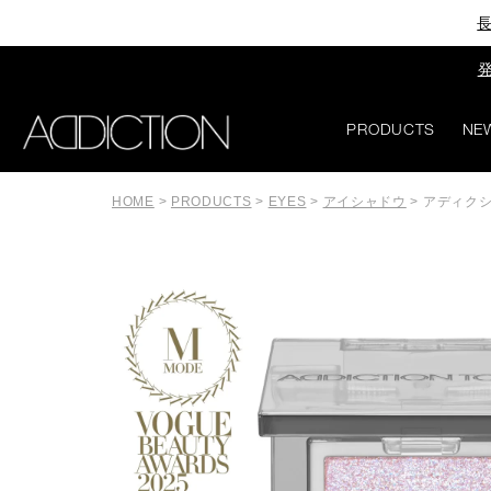
長
発
PRODUCTS
NE
HOME
>
PRODUCTS
>
EYES
>
アイシャドウ
>
アディクシ