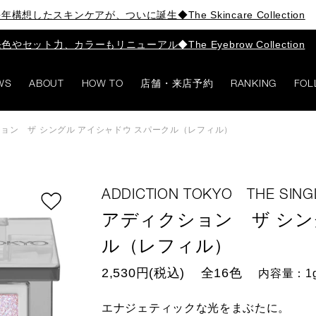
年構想したスキンケアが、ついに誕生◆The Skincare Collection
色やセット力、カラーもリニューアル◆The Eyebrow Collection
WS
ABOUT
HOW TO
店舗・来店予約
RANKING
FOL
ョン ザ シングル アイシャドウ スパークル（レフィル）
ADDICTION TOKYO THE SIN
アディクション ザ シン
ル（レフィル）
2,530円(税込)
全16色
内容量：1
エナジェティックな光をまぶたに。