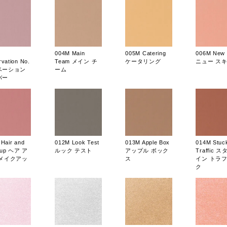
004M Main
005M Catering
006M New S
vation No.
Team メイン チ
ケータリング
ニュー ス
ベーション
ーム
バー
Hair and
012M Look Test
013M Apple Box
014M Stuck
eup ヘア ア
ルック テスト
アップル ボック
Traffic 
 メイクアッ
ス
イン トラ
ク