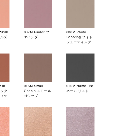
kills
007M Finder フ
008M Photo
キルズ
ァインダー
Shooting フォト
シューティング
 in
015M Small
016M Name List
スタック
Gossip スモール
ネーム リスト
フィッ
ゴシップ