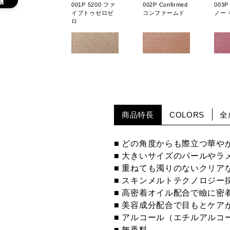
001P 5200 ファ
002P Confirmed
003P
イブトゥゼロゼ
コンファームド
ノー 
ロ
009P 3/4 スリー
010P Not so
011P 
クォーター
Serious ノット
スタ
ソー シリアス
ブ
商品特長
COLORS
全
■ どの角度からも際立つ華や
■ 大きいサイズのパールやラ
■ 重ねても濁りのないクリア
003S
001SP Output ア
002SP Mariage
バジ
ウトプット
マリアージュ
■ スキンメルトテクノロジー
■ 高密着オイル配合で瞼に
■ 美容成分配合で目もとケア
■ アルコール（エチルアルコ
■ 無香料