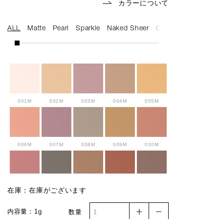
カラーについて
ALL
Matte
Pearl
Sparkle
Naked Sheer
Cream
001M
002M
003M
004M
005M
006M
007M
008M
009M
010M
011M
012M
013M
014M
015M
在庫：在庫がございます
内容量：1g
数量