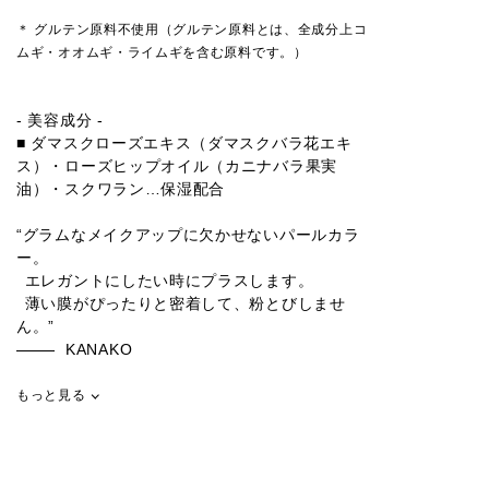
＊ グルテン原料不使用（グルテン原料とは、全成分上コ
ムギ・オオムギ・ライムギを含む原料です。）
- 美容成分 -
■ ダマスクローズエキス（ダマスクバラ花エキ
ス）・ローズヒップオイル（カニナバラ果実
油）・スクワラン…保湿配合
“グラムなメイクアップに欠かせないパールカラ
ー。
エレガントにしたい時にプラスします。
薄い膜がぴったりと密着して、粉とびしませ
ん。”
KANAKO
もっと見る