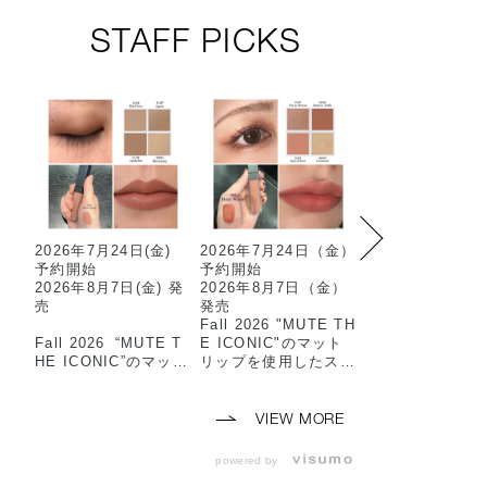
STAFF PICKS
2026年7月24日(金)
2026年7月24日（金）
限定マットアイ
予約開始
予約開始
ウを使用した2色
2026年8月7日(金) 発
2026年8月7日（金）
ットのおすすめ
売
発売
ムです…✳︎
Fall 2026 "MUTE TH
マット×スパーク
Fall 2026 “MUTE T
E ICONIC"のマット
抜け感のある目
HE ICONIC”のマット
リップを使用したスタ
上がります🫧
リップを使用した
ッフメイクのご紹介で
スタッフメイクのご紹
す🎶
-使用アイテム-
介です💛
🏷️101M 90’s Vi
VIEW MORE
⸜⸜スタッフ使用色⸝‍⸝‍
（8/7限定発売）
⸜⸜スタッフ使用色⸝‍⸝‍
🏷️102M Icon B
powered by
⭐️THE SINGLE EYE
🤎ザシングルアイシャ
（8/7限定発売）