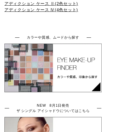
アディクション ケース Ⅱ(2色セット)
009SP
010SP
011SP
012SP
013SP
アディクション ケース Ⅳ(4色セット)
014SP
015SP
016SP
001N
002N
カラーや質感、ムードから探す
003N
004N
005N
006N
007N
008N
001C
002C
003C
004C
NEW 8月1日発売
ザ シングル アイシャドウについてはこちら