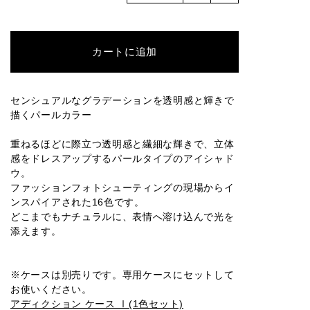
016M
001P
002P
003P
004P
カートに追加
005P
006P
007P
008P
009P
センシュアルなグラデーションを透明感と輝きで
描くパールカラー
010P
011P
012P
013P
014P
重ねるほどに際立つ透明感と繊細な輝きで、立体
感をドレスアップするパールタイプのアイシャド
ウ。
ファッションフォトシューティングの現場からイ
ンスパイアされた16色です。
015P
016P
001SP
002SP
003SP
どこまでもナチュラルに、表情へ溶け込んで光を
添えます。
004SP
005SP
006SP
007SP
008SP
※ケースは別売りです。専用ケースにセットして
お使いください。
アディクション ケース Ⅰ(1色セット)