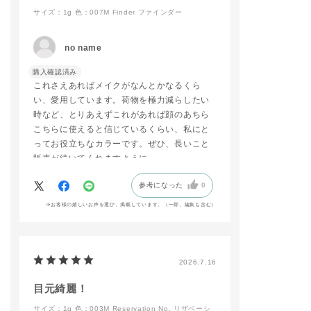
サイズ：1g
色：007M Finder ファインダー
#ADDICTIONBEAUT
Y
#名古屋三越栄店
no name
#リップ
#マットリップ
購入確認済み
#新商品
これさえあればメイクがなんとかなるくら
い、愛用しています。荷物を極力減らしたい
時など、とりあえずこれがあれば顔のあちら
こちらに使えると信じているくらい、私にと
ってお役立ちなカラーです。ぜひ、長いこと
販売が続いてくれますように。
参考になった
0
※お客様の嬉しいお声を選び、掲載しています。（一部、編集も含む）
2026.7.16
目元綺麗！
サイズ：1g
色：003M Reservation No. リザベーシ