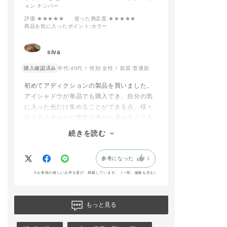
ョン ナンバー
評価
:★★★★★
使った満足度
:★★★★★
商品を気に入ったポイント
:カラー
siva
購入確認済み
年代:
40代
性別:
女性
肌質:
普通肌
初めてアディクションの製品を買いました。
アイシャドウが単品でも購入でき、自分の気
に入った色だけ集めることができる点、様々
なテクスチャーと豊富な色から選べるところ
に魅力を感じました。
続きを読む
種類豊富すぎて本当に悩みましたが、このア
イシャドウともう一つ、モーブとかラベンダ
参考になった
1
ーの青みが感じられる色にしました。
パレットの色より、目の上に乗せた時に映え
※お客様の嬉しいお声を選び、掲載しています。（一部、編集も含む）
る色だと思いました。自分で言うのもなんで
すが、なんか可愛い、、。メイクが楽しくな
りました。
もっと見る