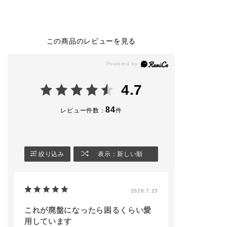
SHADOW
ドウ
2,530円(税込)
2,530円（税込）
ザ シングル ア
ドウ スパーク
104M Slip Dress（限
010P Not so Seriou
🏷️002SP maria
定色）
s
🏷️004SP Moonli
この商品のレビューを見る
014P Agent
010M Same School
ver
013M Apple Box
014M Stuck in Traffi
008N Blearcging
c
※限定品には数
008SP Teamwork
がございますの
⭐️CONFIDENT MATT
アイライナー＆ブロウ
承くださいませ
4.7
E LIP 4,180円（税
ブラシ23を使用し、0
込）
14M Stuck in Traffic
#アディクション
でアイラインを引いた
ップ #単色アイシャド
84
レビュー件数：
件
002 Norm Nude
メイクです✨
ウ #限定コスメ
#アディクション 
※限定商品は数に限り
🤎コンフィデント マ
容部員
がございます。
ットリップ
4,180円（税込）
絞り込み
表示：新しい順
#ADDICTIONBEAUT
Y
005 Bitter Walnut
‎#名古屋三越栄店
#リップ
店頭でもお試しできま
2026.7.23
#マットリップ
すので、ご来店お待ち
#新商品⁡
しております🐈
⁡
これが廃盤になったら困るくらい愛
addictionbeauty_offi
用しています
cial