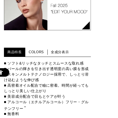
商品特長
COLORS
全成分表示
■ ソフト&リッチなタッチとスムースな取れ感
■ パールの輝きを引き出す透明度の高い膜を形成
■ スキンメルトテクノロジー採用で、しっとり溶
け込むような伸び感
■ 高密着オイル配合で瞼に密着。時間が経っても
しっとり美しい仕上がり
■ 美容成分配合で目もとケアが叶う
■ アルコール（エチルアルコール）フリー・グル
＊
テンフリー
■ 無香料