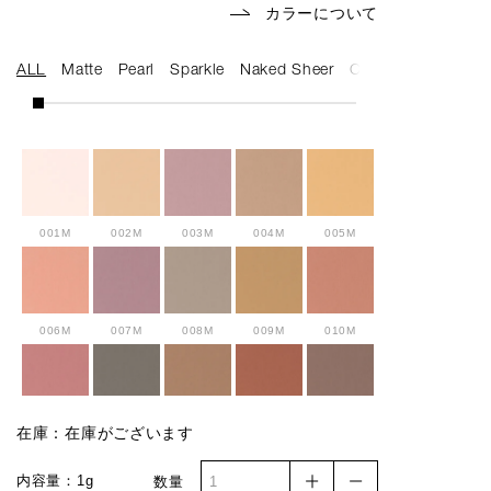
カラーについて
ALL
Matte
Pearl
Sparkle
Naked Sheer
Cream
001M
002M
003M
004M
005M
006M
007M
008M
009M
010M
011M
012M
013M
014M
015M
在庫：在庫がございます
内容量：1g
数量