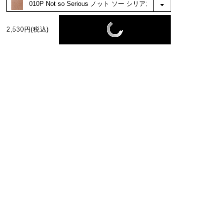
る色だと思いました。自分で言うのもなんで
すが、なんか可愛い、、。メイクが楽しくな
りました。
もっと見る
2,530円(税込)
絞り込み
表示：新しい順
BEST COLOR
No.1
No.2