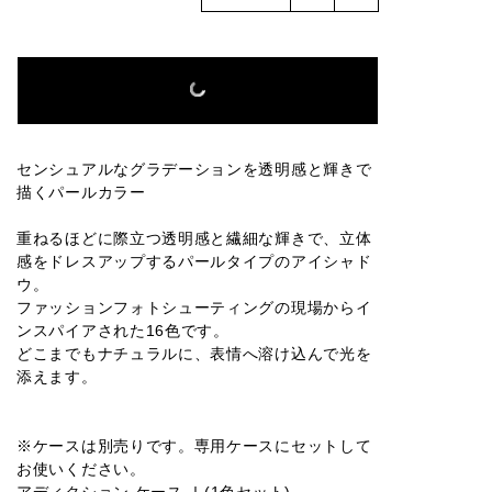
016M
001P
002P
003P
004P
005P
006P
007P
008P
009P
センシュアルなグラデーションを透明感と輝きで
描くパールカラー
010P
011P
012P
013P
014P
重ねるほどに際立つ透明感と繊細な輝きで、立体
感をドレスアップするパールタイプのアイシャド
ウ。
ファッションフォトシューティングの現場からイ
015P
016P
001SP
002SP
003SP
ンスパイアされた16色です。
どこまでもナチュラルに、表情へ溶け込んで光を
添えます。
004SP
005SP
006SP
007SP
008SP
※ケースは別売りです。専用ケースにセットして
お使いください。
アディクション ケース Ⅰ(1色セット)