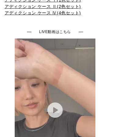
アディクション ケース Ⅱ(2色セット)
009SP
010SP
011SP
012SP
013SP
アディクション ケース Ⅳ(4色セット)
LIVE動画はこちら
014SP
015SP
016SP
001N
002N
003N
004N
005N
006N
007N
008N
001C
002C
003C
004C