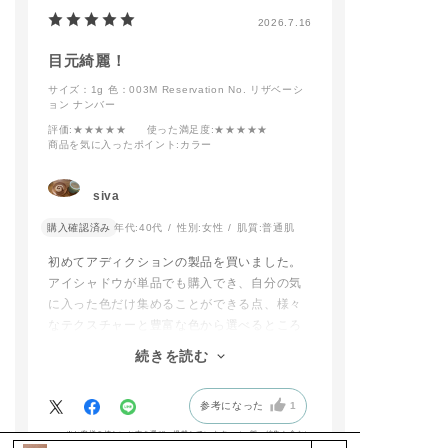
2026.7.16
目元綺麗！
サイズ：1g
色：003M Reservation No. リザベーシ
ョン ナンバー
評価
:★★★★★
使った満足度
:★★★★★
商品を気に入ったポイント
:カラー
siva
購入確認済み
年代:
40代
性別:
女性
肌質:
普通肌
初めてアディクションの製品を買いました。
アイシャドウが単品でも購入でき、自分の気
に入った色だけ集めることができる点、様々
なテクスチャーと豊富な色から選べるところ
に魅力を感じました。
続きを読む
種類豊富すぎて本当に悩みましたが、このア
イシャドウともう一つ、モーブとかラベンダ
参考になった
1
ーの青みが感じられる色にしました。
パレットの色より、目の上に乗せた時に映え
※お客様の嬉しいお声を選び、掲載しています。（一部、編集も含む）