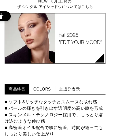
NEW 8月1日発売
ザ シングル アイシャドウについてはこちら
商品特長
COLORS
全成分表示
■ ソフト&リッチなタッチとスムースな取れ感
■ パールの輝きを引き出す透明度の高い膜を形成
■ スキンメルトテクノロジー採用で、しっとり溶
け込むような伸び感
■ 高密着オイル配合で瞼に密着。時間が経っても
しっとり美しい仕上がり