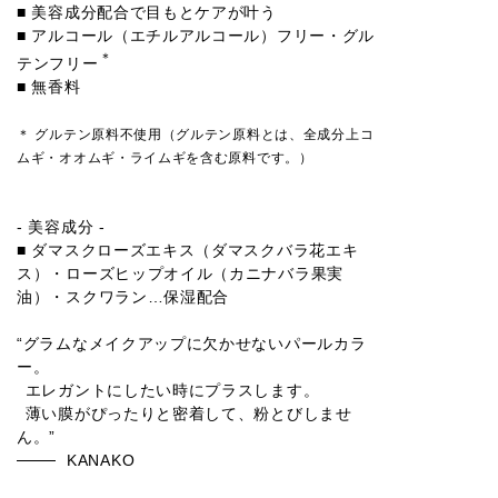
■ 美容成分配合で目もとケアが叶う
■ アルコール（エチルアルコール）フリー・グル
＊
テンフリー
■ 無香料
＊ グルテン原料不使用（グルテン原料とは、全成分上コ
ムギ・オオムギ・ライムギを含む原料です。）
- 美容成分 -
■ ダマスクローズエキス（ダマスクバラ花エキ
ス）・ローズヒップオイル（カニナバラ果実
油）・スクワラン…保湿配合
“グラムなメイクアップに欠かせないパールカラ
ー。
エレガントにしたい時にプラスします。
薄い膜がぴったりと密着して、粉とびしませ
ん。”
KANAKO