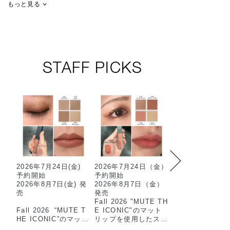
もっと見る
STAFF PICKS
2026年7月24日(金)
2026年7月24日（金）
限定マットアイ
予約開始
予約開始
ウを使用した2色
2026年8月7日(金) 発
2026年8月7日（金）
ットのおすすめ
売
発売
ムです…✳︎
Fall 2026 "MUTE TH
マット×スパーク
Fall 2026 “MUTE T
E ICONIC"のマット
抜け感のある目
HE ICONIC”のマット
リップを使用したスタ
上がります🫧
リップを使用した
ッフメイクのご紹介で