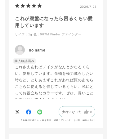
#リップ
店頭でもお試しできま
2026.7.23
#マットリップ
すので、ご来店お待ち
#新商品⁡
しております🐈
⁡
これが廃盤になったら困るくらい愛
addictionbeauty_offi
用しています
cial
サイズ：1g
色：007M Finder ファインダー
#ADDICTIONBEAUT
Y
#名古屋三越栄店
no name
#リップ
#マットリップ
購入確認済み
#新商品
これさえあればメイクがなんとかなるくら
い、愛用しています。荷物を極力減らしたい
時など、とりあえずこれがあれば顔のあちら
こちらに使えると信じているくらい、私にと
ってお役立ちなカラーです。ぜひ、長いこと
販売が続いてくれますように。
参考になった
0
※お客様の嬉しいお声を選び、掲載しています。（一部、編集も含む）