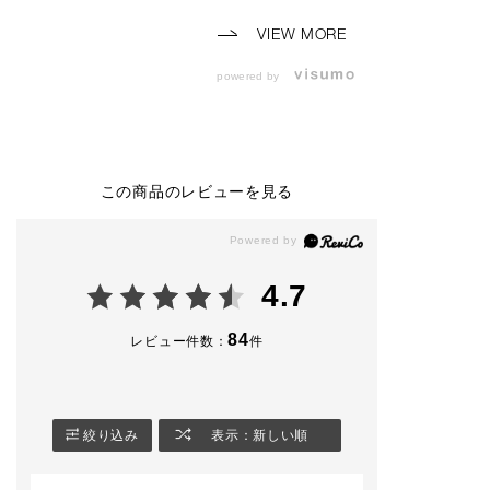
スタッフメイクのご紹
す🎶
-使用アイテム-
介です💛
🏷️101M 90’s Vi
VIEW MORE
⸜⸜スタッフ使用色⸝‍⸝‍
（8/7限定発売）
⸜⸜スタッフ使用色⸝‍⸝‍
🏷️102M Icon B
powered by
⭐️THE SINGLE EYE
🤎ザシングルアイシャ
（8/7限定発売）
SHADOW
ドウ
2,530円(税込)
2,530円（税込）
ザ シングル ア
ドウ スパーク
104M Slip Dress（限
010P Not so Seriou
🏷️002SP maria
定色）
s
🏷️004SP Moonli
この商品のレビューを見る
014P Agent
010M Same School
ver
013M Apple Box
014M Stuck in Traffi
008N Blearcging
c
※限定品には数
008SP Teamwork
がございますの
⭐️CONFIDENT MATT
アイライナー＆ブロウ
承くださいませ
4.7
E LIP 4,180円（税
ブラシ23を使用し、0
込）
14M Stuck in Traffic
#アディクション
でアイラインを引いた
ップ #単色アイシャド
84
レビュー件数：
件
002 Norm Nude
メイクです✨
ウ #限定コスメ
#アディクション 
※限定商品は数に限り
🤎コンフィデント マ
容部員
がございます。
ットリップ
4,180円（税込）
絞り込み
表示：新しい順
#ADDICTIONBEAUT
Y
005 Bitter Walnut
‎#名古屋三越栄店