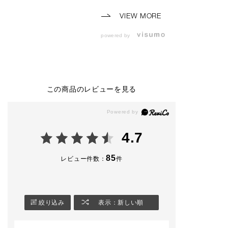
スタッフメイクのご紹
す🎶
-使用アイテム-
介です💛
🏷️101M 90’s Vi
VIEW MORE
⸜⸜スタッフ使用色⸝‍⸝‍
（8/7限定発売）
⸜⸜スタッフ使用色⸝‍⸝‍
🏷️102M Icon B
powered by
⭐️THE SINGLE EYE
🤎ザシングルアイシャ
（8/7限定発売）
SHADOW
ドウ
2,530円(税込)
2,530円（税込）
ザ シングル ア
ドウ スパーク
104M Slip Dress（限
010P Not so Seriou
🏷️002SP maria
定色）
s
🏷️004SP Moonli
この商品のレビューを見る
014P Agent
010M Same School
ver
013M Apple Box
014M Stuck in Traffi
008N Blearcging
c
※限定品には数
008SP Teamwork
がございますの
⭐️CONFIDENT MATT
アイライナー＆ブロウ
承くださいませ
4.7
E LIP 4,180円（税
ブラシ23を使用し、0
込）
14M Stuck in Traffic
#アディクション
でアイラインを引いた
ップ #単色アイシャド
85
レビュー件数：
件
002 Norm Nude
メイクです✨
ウ #限定コスメ
#アディクション 
※限定商品は数に限り
🤎コンフィデント マ
容部員
がございます。
ットリップ
4,180円（税込）
絞り込み
表示：新しい順
#ADDICTIONBEAUT
Y
005 Bitter Walnut
‎#名古屋三越栄店