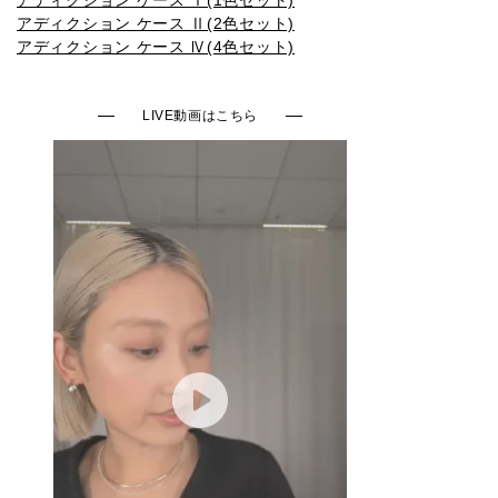
アディクション ケース Ⅱ(2色セット)
009SP
010SP
011SP
012SP
013SP
アディクション ケース Ⅳ(4色セット)
LIVE動画はこちら
014SP
015SP
016SP
001N
002N
003N
004N
005N
006N
007N
008N
001C
002C
003C
004C