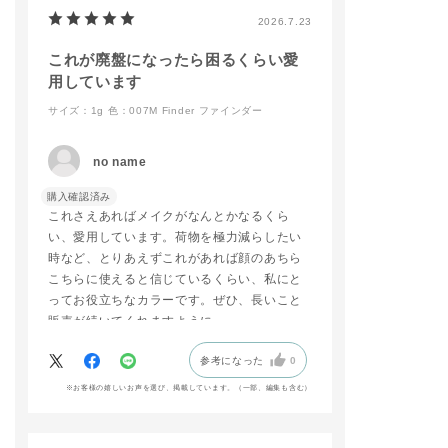
#リップ
店頭でもお試しできま
2026.7.23
#マットリップ
すので、ご来店お待ち
#新商品⁡
しております🐈
⁡
これが廃盤になったら困るくらい愛
addictionbeauty_offi
用しています
cial
サイズ：1g
色：007M Finder ファインダー
#ADDICTIONBEAUT
Y
#名古屋三越栄店
no name
#リップ
#マットリップ
購入確認済み
#新商品
これさえあればメイクがなんとかなるくら
い、愛用しています。荷物を極力減らしたい
時など、とりあえずこれがあれば顔のあちら
こちらに使えると信じているくらい、私にと
ってお役立ちなカラーです。ぜひ、長いこと
販売が続いてくれますように。
参考になった
0
※お客様の嬉しいお声を選び、掲載しています。（一部、編集も含む）