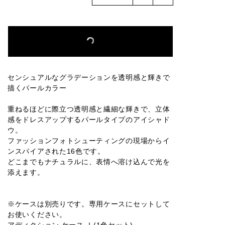
016M
001P
002P
003P
004P
005P
006P
007P
008P
009P
センシュアルなグラデーションを透明感と輝きで
描くパールカラー
010P
011P
012P
013P
014P
重ねるほどに際立つ透明感と繊細な輝きで、立体
感をドレスアップするパールタイプのアイシャド
ウ。
ファッションフォトシューティングの現場からイ
015P
016P
001SP
002SP
003SP
ンスパイアされた16色です。
どこまでもナチュラルに、表情へ溶け込んで光を
添えます。
004SP
005SP
006SP
007SP
008SP
※ケースは別売りです。専用ケースにセットして
お使いください。
アディクション ケース Ⅰ(1色セット)