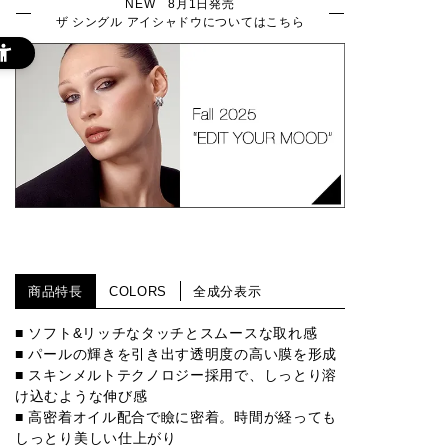
NEW 8月1日発売
ザ シングル アイシャドウについてはこちら
商品特長
COLORS
全成分表示
■ ソフト&リッチなタッチとスムースな取れ感
■ パールの輝きを引き出す透明度の高い膜を形成
■ スキンメルトテクノロジー採用で、しっとり溶
け込むような伸び感
■ 高密着オイル配合で瞼に密着。時間が経っても
しっとり美しい仕上がり