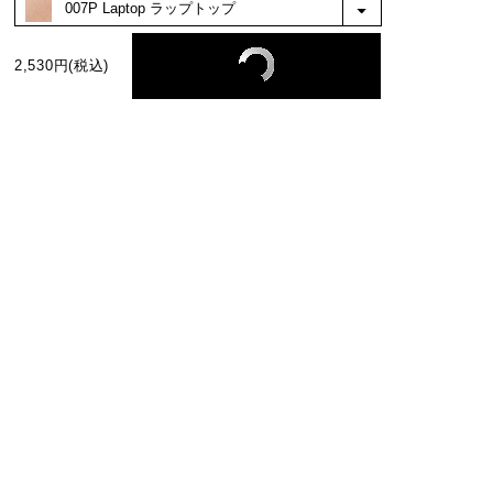
る色だと思いました。自分で言うのもなんで
すが、なんか可愛い、、。メイクが楽しくな
りました。
もっと見る
2,530円(税込)
絞り込み
表示：新しい順
BEST COLOR
No.1
No.2