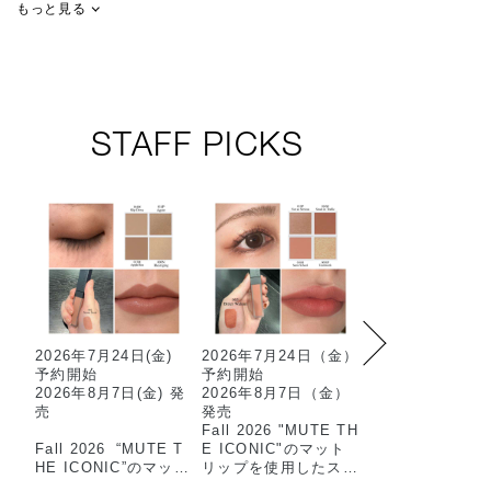
もっと見る
STAFF PICKS
2026年7月24日(金)
2026年7月24日（金）
限定マットアイ
予約開始
予約開始
ウを使用した2色
2026年8月7日(金) 発
2026年8月7日（金）
ットのおすすめ
売
発売
ムです…✳︎
Fall 2026 "MUTE TH
マット×スパーク
Fall 2026 “MUTE T
E ICONIC"のマット
抜け感のある目
HE ICONIC”のマット
リップを使用したスタ
上がります🫧
リップを使用した
ッフメイクのご紹介で