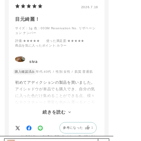
2026.7.16
目元綺麗！
サイズ：1g
色：003M Reservation No. リザベーシ
ョン ナンバー
評価
:★★★★★
使った満足度
:★★★★★
商品を気に入ったポイント
:カラー
siva
購入確認済み
年代:
40代
性別:
女性
肌質:
普通肌
初めてアディクションの製品を買いました。
アイシャドウが単品でも購入でき、自分の気
に入った色だけ集めることができる点、様々
なテクスチャーと豊富な色から選べるところ
に魅力を感じました。
続きを読む
種類豊富すぎて本当に悩みましたが、このア
イシャドウともう一つ、モーブとかラベンダ
参考になった
1
ーの青みが感じられる色にしました。
パレットの色より、目の上に乗せた時に映え
※お客様の嬉しいお声を選び、掲載しています。（一部、編集も含む）