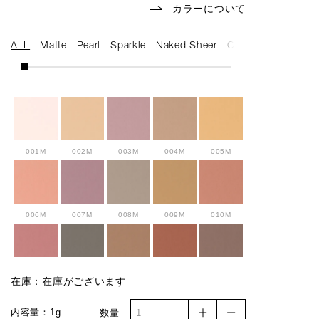
カラーについて
ALL
Matte
Pearl
Sparkle
Naked Sheer
Cream
001M
002M
003M
004M
005M
006M
007M
008M
009M
010M
011M
012M
013M
014M
015M
在庫：在庫がございます
内容量：1g
数量