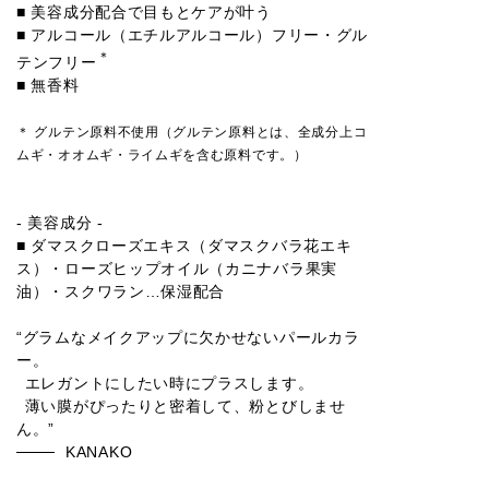
■ 美容成分配合で目もとケアが叶う
■ アルコール（エチルアルコール）フリー・グル
＊
テンフリー
■ 無香料
＊ グルテン原料不使用（グルテン原料とは、全成分上コ
ムギ・オオムギ・ライムギを含む原料です。）
- 美容成分 -
■ ダマスクローズエキス（ダマスクバラ花エキ
ス）・ローズヒップオイル（カニナバラ果実
油）・スクワラン…保湿配合
“グラムなメイクアップに欠かせないパールカラ
ー。
エレガントにしたい時にプラスします。
薄い膜がぴったりと密着して、粉とびしませ
ん。”
KANAKO