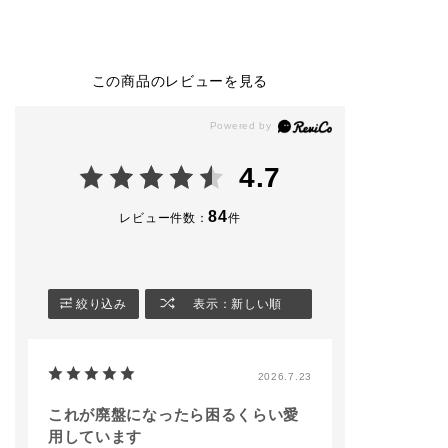
SHADOW
ドウ
2,530円(税込)
2,530円（税込）
ザ シングル ア
ドウ スパーク
104M Slip Dress（限
010P Not so Seriou
🏷️002SP maria
定色）
s
🏷️004SP Moonli
この商品のレビューを見る
014P Agent
010M Same School
ver
013M Apple Box
014M Stuck in Traffi
008N Blearcging
c
※限定品には数
008SP Teamwork
がございますの
⭐️CONFIDENT MATT
アイライナー＆ブロウ
承くださいませ
4.7
E LIP 4,180円（税
ブラシ23を使用し、0
込）
14M Stuck in Traffic
#アディクション
でアイラインを引いた
ップ #単色アイシャド
84
レビュー件数：
件
002 Norm Nude
メイクです✨
ウ #限定コスメ
#アディクション 
※限定商品は数に限り
🤎コンフィデント マ
容部員
がございます。
ットリップ
4,180円（税込）
絞り込み
表示：新しい順
#ADDICTIONBEAUT
Y
005 Bitter Walnut
‎#名古屋三越栄店
#リップ
店頭でもお試しできま
2026.7.23
#マットリップ
すので、ご来店お待ち
#新商品⁡
しております🐈
⁡
これが廃盤になったら困るくらい愛
addictionbeauty_offi
用しています
cial