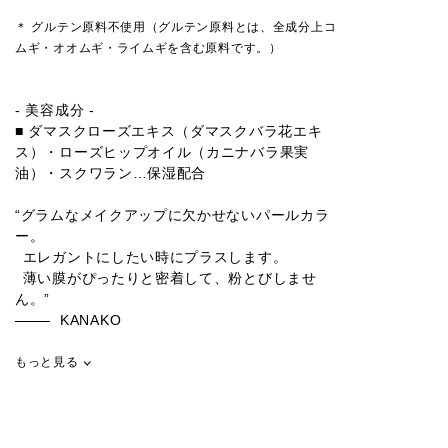
＊ グルテン原料不使用（グルテン原料とは、全成分上コ
ムギ・オオムギ・ライムギを含む原料です。）
- 美容成分 -
■ ダマスクローズエキス（ダマスクバラ花エキ
ス）・ローズヒップオイル（カニナバラ果実
油）・スクワラン…保湿配合
“グラムなメイクアップに欠かせないパールカラ
ー。
エレガントにしたい時にプラスします。
薄い膜がぴったりと密着して、粉とびしませ
ん。”
KANAKO
もっと見る