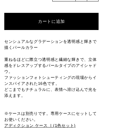
016M
001P
002P
003P
004P
カートに追加
005P
006P
007P
008P
009P
センシュアルなグラデーションを透明感と輝きで
描くパールカラー
010P
011P
012P
013P
014P
重ねるほどに際立つ透明感と繊細な輝きで、立体
感をドレスアップするパールタイプのアイシャド
ウ。
ファッションフォトシューティングの現場からイ
ンスパイアされた16色です。
015P
016P
001SP
002SP
003SP
どこまでもナチュラルに、表情へ溶け込んで光を
添えます。
004SP
005SP
006SP
007SP
008SP
※ケースは別売りです。専用ケースにセットして
お使いください。
アディクション ケース Ⅰ(1色セット)