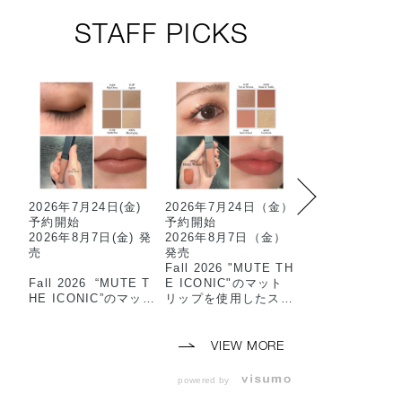
STAFF PICKS
2026年7月24日(金)
2026年7月24日（金）
限定マットアイ
予約開始
予約開始
ウを使用した2色
2026年8月7日(金) 発
2026年8月7日（金）
ットのおすすめ
売
発売
ムです…✳︎
Fall 2026 "MUTE TH
マット×スパーク
Fall 2026 “MUTE T
E ICONIC"のマット
抜け感のある目
HE ICONIC”のマット
リップを使用したスタ
上がります🫧
リップを使用した
ッフメイクのご紹介で
スタッフメイクのご紹
す🎶
-使用アイテム-
介です💛
🏷️101M 90’s Vi
VIEW MORE
⸜⸜スタッフ使用色⸝‍⸝‍
（8/7限定発売）
⸜⸜スタッフ使用色⸝‍⸝‍
🏷️102M Icon B
powered by
⭐️THE SINGLE EYE
🤎ザシングルアイシャ
（8/7限定発売）