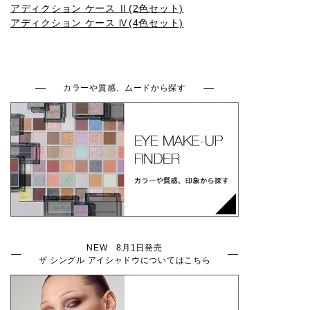
アディクション ケース Ⅱ(2色セット)
009SP
010SP
011SP
012SP
013SP
アディクション ケース Ⅳ(4色セット)
014SP
015SP
016SP
001N
002N
カラーや質感、ムードから探す
003N
004N
005N
006N
007N
008N
001C
002C
003C
004C
NEW 8月1日発売
ザ シングル アイシャドウについてはこちら