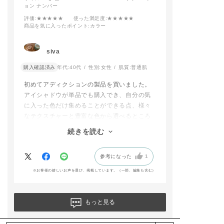
ョン ナンバー
評価
:★★★★★
使った満足度
:★★★★★
商品を気に入ったポイント
:カラー
siva
購入確認済み
年代:
40代
性別:
女性
肌質:
普通肌
初めてアディクションの製品を買いました。
アイシャドウが単品でも購入でき、自分の気
に入った色だけ集めることができる点、様々
なテクスチャーと豊富な色から選べるところ
に魅力を感じました。
続きを読む
種類豊富すぎて本当に悩みましたが、このア
イシャドウともう一つ、モーブとかラベンダ
参考になった
1
ーの青みが感じられる色にしました。
パレットの色より、目の上に乗せた時に映え
※お客様の嬉しいお声を選び、掲載しています。（一部、編集も含む）
る色だと思いました。自分で言うのもなんで
すが、なんか可愛い、、。メイクが楽しくな
りました。
もっと見る