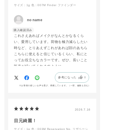
サイズ：1g
色：007M Finder ファインダー
#ADDICTIONBEAUT
Y
#名古屋三越栄店
no name
#リップ
#マットリップ
購入確認済み
#新商品
これさえあればメイクがなんとかなるくら
い、愛用しています。荷物を極力減らしたい
時など、とりあえずこれがあれば顔のあちら
こちらに使えると信じているくらい、私にと
ってお役立ちなカラーです。ぜひ、長いこと
販売が続いてくれますように。
参考になった
0
※お客様の嬉しいお声を選び、掲載しています。（一部、編集も含む）
2026.7.16
目元綺麗！
サイズ：1g
色：003M Reservation No. リザベーシ