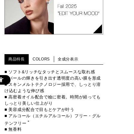
商品特長
COLORS
全成分表示
■ ソフト&リッチなタッチとスムースな取れ感
■ パールの輝きを引き出す透明度の高い膜を形成
■ スキンメルトテクノロジー採用で、しっとり溶
け込むような伸び感
■ 高密着オイル配合で瞼に密着。時間が経っても
しっとり美しい仕上がり
■ 美容成分配合で目もとケアが叶う
■ アルコール（エチルアルコール）フリー・グル
＊
テンフリー
■ 無香料