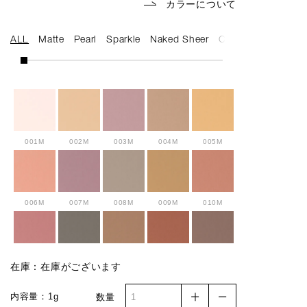
カラーについて
ALL
Matte
Pearl
Sparkle
Naked Sheer
Cream
001M
002M
003M
004M
005M
006M
007M
008M
009M
010M
011M
012M
013M
014M
015M
在庫：在庫がございます
内容量：1g
数量