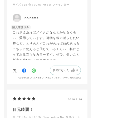
サイズ：1g
色：007M Finder ファインダー
#ADDICTIONBEAUT
Y
#名古屋三越栄店
no name
#リップ
#マットリップ
購入確認済み
#新商品
これさえあればメイクがなんとかなるくら
い、愛用しています。荷物を極力減らしたい
時など、とりあえずこれがあれば顔のあちら
こちらに使えると信じているくらい、私にと
ってお役立ちなカラーです。ぜひ、長いこと
販売が続いてくれますように。
参考になった
0
※お客様の嬉しいお声を選び、掲載しています。（一部、編集も含む）
2026.7.16
目元綺麗！
サイズ：1g
色：003M Reservation No. リザベーシ