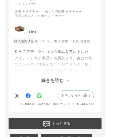
ョン ナンバー
評価
:★★★★★
使った満足度
:★★★★★
商品を気に入ったポイント
:カラー
siva
購入確認済み
年代:
40代
性別:
女性
肌質:
普通肌
初めてアディクションの製品を買いました。
アイシャドウが単品でも購入でき、自分の気
に入った色だけ集めることができる点、様々
なテクスチャーと豊富な色から選べるところ
に魅力を感じました。
続きを読む
種類豊富すぎて本当に悩みましたが、このア
イシャドウともう一つ、モーブとかラベンダ
参考になった
1
ーの青みが感じられる色にしました。
パレットの色より、目の上に乗せた時に映え
※お客様の嬉しいお声を選び、掲載しています。（一部、編集も含む）
る色だと思いました。自分で言うのもなんで
すが、なんか可愛い、、。メイクが楽しくな
りました。
もっと見る