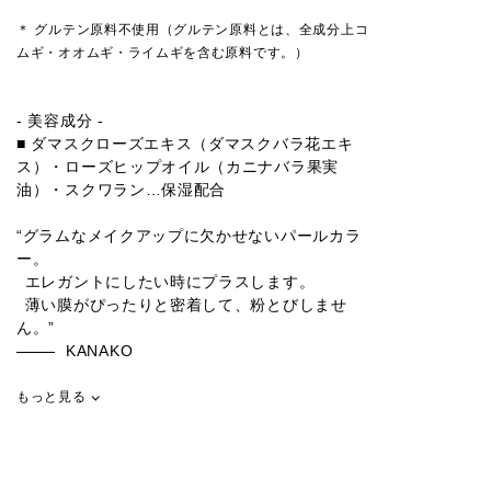
＊ グルテン原料不使用（グルテン原料とは、全成分上コ
ムギ・オオムギ・ライムギを含む原料です。）
- 美容成分 -
■ ダマスクローズエキス（ダマスクバラ花エキ
ス）・ローズヒップオイル（カニナバラ果実
油）・スクワラン…保湿配合
“グラムなメイクアップに欠かせないパールカラ
ー。
エレガントにしたい時にプラスします。
薄い膜がぴったりと密着して、粉とびしませ
ん。”
KANAKO
もっと見る