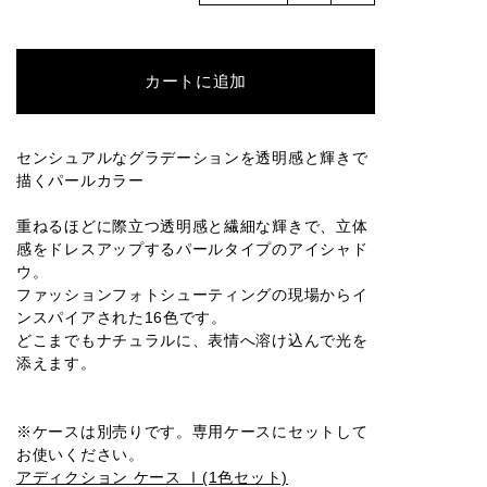
016M
001P
002P
003P
004P
カートに追加
005P
006P
007P
008P
009P
センシュアルなグラデーションを透明感と輝きで
描くパールカラー
010P
011P
012P
013P
014P
重ねるほどに際立つ透明感と繊細な輝きで、立体
感をドレスアップするパールタイプのアイシャド
ウ。
ファッションフォトシューティングの現場からイ
ンスパイアされた16色です。
015P
016P
001SP
002SP
003SP
どこまでもナチュラルに、表情へ溶け込んで光を
添えます。
004SP
005SP
006SP
007SP
008SP
※ケースは別売りです。専用ケースにセットして
お使いください。
アディクション ケース Ⅰ(1色セット)