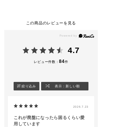
SHADOW
ドウ
2,530円(税込)
2,530円（税込）
ザ シングル ア
ドウ スパーク
104M Slip Dress（限
010P Not so Seriou
🏷️002SP maria
定色）
s
🏷️004SP Moonli
この商品のレビューを見る
014P Agent
010M Same School
ver
013M Apple Box
014M Stuck in Traffi
008N Blearcging
c
※限定品には数
008SP Teamwork
がございますの
⭐️CONFIDENT MATT
アイライナー＆ブロウ
承くださいませ
4.7
E LIP 4,180円（税
ブラシ23を使用し、0
込）
14M Stuck in Traffic
#アディクション
でアイラインを引いた
ップ #単色アイシャド
84
レビュー件数：
件
002 Norm Nude
メイクです✨
ウ #限定コスメ
#アディクション 
※限定商品は数に限り
🤎コンフィデント マ
容部員
がございます。
ットリップ
4,180円（税込）
絞り込み
表示：新しい順
#ADDICTIONBEAUT
Y
005 Bitter Walnut
‎#名古屋三越栄店
#リップ
店頭でもお試しできま
2026.7.23
#マットリップ
すので、ご来店お待ち
#新商品⁡
しております🐈
⁡
これが廃盤になったら困るくらい愛
addictionbeauty_offi
用しています
cial