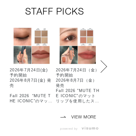
STAFF PICKS
2026年7月24日(金)
2026年7月24日（金）
限定マットアイ
予約開始
予約開始
ウを使用した2色
2026年8月7日(金) 発
2026年8月7日（金）
ットのおすすめ
売
発売
ムです…✳︎
Fall 2026 "MUTE TH
マット×スパーク
Fall 2026 “MUTE T
E ICONIC"のマット
抜け感のある目
HE ICONIC”のマット
リップを使用したスタ
上がります🫧
リップを使用した
ッフメイクのご紹介で
スタッフメイクのご紹
す🎶
-使用アイテム-
介です💛
🏷️101M 90’s Vi
VIEW MORE
⸜⸜スタッフ使用色⸝‍⸝‍
（8/7限定発売）
⸜⸜スタッフ使用色⸝‍⸝‍
🏷️102M Icon B
powered by
⭐️THE SINGLE EYE
🤎ザシングルアイシャ
（8/7限定発売）