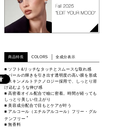
商品特長
COLORS
全成分表示
■ ソフト&リッチなタッチとスムースな取れ感
■ パールの輝きを引き出す透明度の高い膜を形成
■ スキンメルトテクノロジー採用で、しっとり溶
け込むような伸び感
■ 高密着オイル配合で瞼に密着。時間が経っても
しっとり美しい仕上がり
■ 美容成分配合で目もとケアが叶う
■ アルコール（エチルアルコール）フリー・グル
＊
テンフリー
■ 無香料