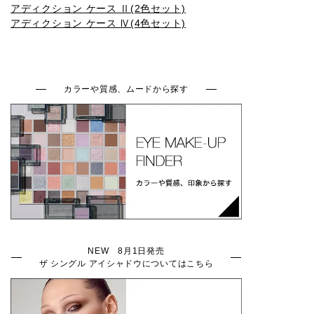
アディクション ケース Ⅱ(2色セット)
009SP
010SP
011SP
012SP
013SP
アディクション ケース Ⅳ(4色セット)
014SP
015SP
016SP
001N
002N
カラーや質感、ムードから探す
003N
004N
005N
006N
007N
008N
001C
002C
003C
004C
NEW 8月1日発売
ザ シングル アイシャドウについてはこちら