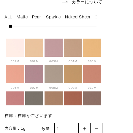
カラーについて
ALL
Matte
Pearl
Sparkle
Naked Sheer
Cream
001M
002M
003M
004M
005M
006M
007M
008M
009M
010M
011M
012M
013M
014M
015M
在庫：在庫がございます
内容量：1g
数量