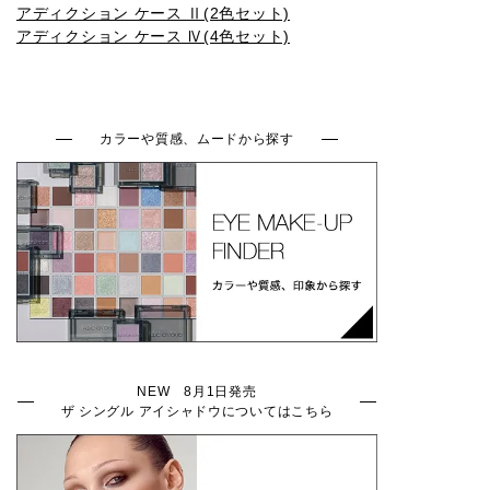
アディクション ケース Ⅱ(2色セット)
009SP
010SP
011SP
012SP
013SP
アディクション ケース Ⅳ(4色セット)
014SP
015SP
016SP
001N
002N
カラーや質感、ムードから探す
003N
004N
005N
006N
007N
008N
001C
002C
003C
004C
NEW 8月1日発売
ザ シングル アイシャドウについてはこちら