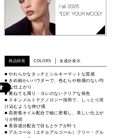
商品特長
COLORS
全成分表示
■ やわらかなタッチとシルキーマットな質感
■ きめ細かいパウダーで、色むらや粉感のない均
一な仕上がり
■ 重ねても濁り・ヨレのないクリアな発色
■ スキンメルトテクノロジー採用で、しっとり溶
け込むような伸び感
■ 高密着オイル配合で瞼に密着し、美しい仕上が
りが持続
■ 美容成分配合で目もとケアが叶う
■ アルコール（エチルアルコール）フリー・グル