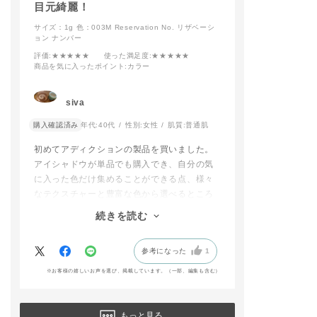
目元綺麗！
サイズ：1g
色：003M Reservation No. リザベーシ
ョン ナンバー
評価
:★★★★★
使った満足度
:★★★★★
商品を気に入ったポイント
:カラー
siva
購入確認済み
年代:
40代
性別:
女性
肌質:
普通肌
初めてアディクションの製品を買いました。
アイシャドウが単品でも購入でき、自分の気
に入った色だけ集めることができる点、様々
なテクスチャーと豊富な色から選べるところ
に魅力を感じました。
続きを読む
種類豊富すぎて本当に悩みましたが、このア
イシャドウともう一つ、モーブとかラベンダ
参考になった
1
ーの青みが感じられる色にしました。
パレットの色より、目の上に乗せた時に映え
※お客様の嬉しいお声を選び、掲載しています。（一部、編集も含む）
る色だと思いました。自分で言うのもなんで
すが、なんか可愛い、、。メイクが楽しくな
りました。
もっと見る