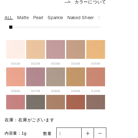
カラーについて
ALL
Matte
Pearl
Sparkle
Naked Sheer
Cream
001M
002M
003M
004M
005M
006M
007M
008M
009M
010M
011M
012M
013M
014M
015M
在庫：在庫がございます
内容量：1g
数量