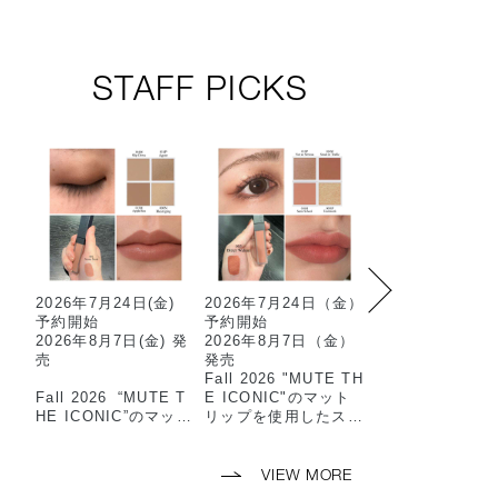
STAFF PICKS
2026年7月24日(金)
2026年7月24日（金）
限定マットアイ
予約開始
予約開始
ウを使用した2色
2026年8月7日(金) 発
2026年8月7日（金）
ットのおすすめ
売
発売
ムです…✳︎
Fall 2026 "MUTE TH
マット×スパーク
Fall 2026 “MUTE T
E ICONIC"のマット
抜け感のある目
HE ICONIC”のマット
リップを使用したスタ
上がります🫧
リップを使用した
ッフメイクのご紹介で
スタッフメイクのご紹
す🎶
-使用アイテム-
介です💛
🏷️101M 90’s Vi
VIEW MORE
⸜⸜スタッフ使用色⸝‍⸝‍
（8/7限定発売）