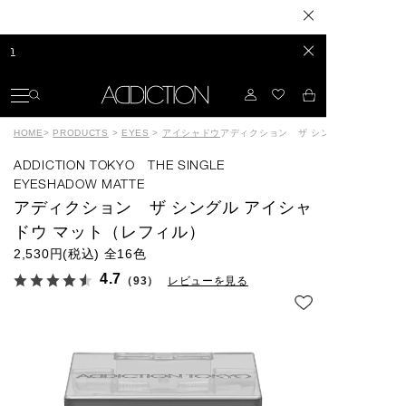
長年構想したスキンケアが、ついに誕
発色やセット力、カラーもリニュー
HOME
>
PRODUCTS
>
EYES
>
アイシャドウ
アディクション ザ シングル アイシャド
ADDICTION TOKYO THE SINGLE
EYESHADOW MATTE
アディクション ザ シングル アイシャ
ドウ マット（レフィル）
2,530円(税込)
全16色
4.7
（93）
レビューを見る