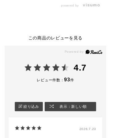
⸜⸜スタッフ使用色⸝‍⸝‍
🏷️102M Icon B
powered by
⭐️THE SINGLE EYE
🤎ザシングルアイシャ
（8/7限定発売）
SHADOW
ドウ
2,530円(税込)
2,530円（税込）
ザ シングル ア
ドウ スパーク
104M Slip Dress（限
010P Not so Seriou
🏷️002SP maria
定色）
s
🏷️004SP Moonli
この商品のレビューを見る
014P Agent
010M Same School
ver
013M Apple Box
014M Stuck in Traffi
008N Blearcging
c
※限定品には数
008SP Teamwork
がございますの
⭐️CONFIDENT MATT
アイライナー＆ブロウ
承くださいませ
4.7
E LIP 4,180円（税
ブラシ23を使用し、0
込）
14M Stuck in Traffic
#アディクション
でアイラインを引いた
ップ #単色アイシャド
93
レビュー件数：
件
002 Norm Nude
メイクです✨
ウ #限定コスメ
#アディクション 
※限定商品は数に限り
🤎コンフィデント マ
容部員
がございます。
ットリップ
4,180円（税込）
絞り込み
表示：新しい順
#ADDICTIONBEAUT
Y
005 Bitter Walnut
‎#名古屋三越栄店
#リップ
店頭でもお試しできま
2026.7.23
#マットリップ
すので、ご来店お待ち
#新商品⁡
しております🐈