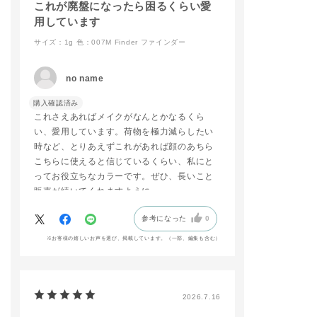
⁡
これが廃盤になったら困るくらい愛
addictionbeauty_offi
用しています
cial
サイズ：1g
色：007M Finder ファインダー
#ADDICTIONBEAUT
Y
#名古屋三越栄店
no name
#リップ
#マットリップ
購入確認済み
#新商品
これさえあればメイクがなんとかなるくら
い、愛用しています。荷物を極力減らしたい
時など、とりあえずこれがあれば顔のあちら
こちらに使えると信じているくらい、私にと
ってお役立ちなカラーです。ぜひ、長いこと
販売が続いてくれますように。
参考になった
0
※お客様の嬉しいお声を選び、掲載しています。（一部、編集も含む）
2026.7.16