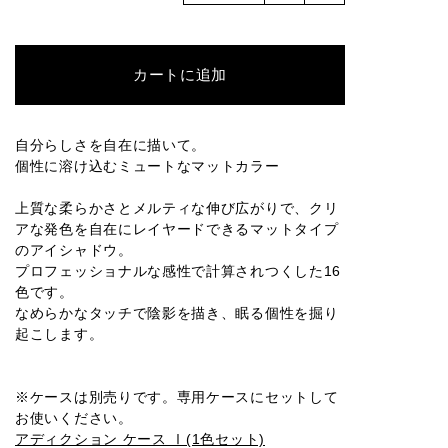
016M
001P
002P
003P
004P
カートに追加
005P
006P
007P
008P
009P
自分らしさを自在に描いて。
個性に溶け込むミュートなマットカラー
010P
011P
012P
013P
014P
上質な柔らかさとメルティな伸び広がりで、クリ
アな発色を自在にレイヤードできるマットタイプ
のアイシャドウ。
プロフェッショナルな感性で計算されつくした16
色です。
015P
016P
001SP
002SP
003SP
なめらかなタッチで陰影を描き、眠る個性を掘り
起こします。
004SP
005SP
006SP
007SP
008SP
※ケースは別売りです。専用ケースにセットして
お使いください。
アディクション ケース Ⅰ(1色セット)