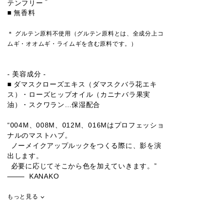
＊
テンフリー
■ 無香料
＊ グルテン原料不使用（グルテン原料とは、全成分上コ
ムギ・オオムギ・ライムギを含む原料です。）
- 美容成分 -
■ ダマスクローズエキス（ダマスクバラ花エキ
ス）・ローズヒップオイル（カニナバラ果実
油）・スクワラン…保湿配合
“004M、008M、012M、016Mはプロフェッショ
ナルのマストハブ。
ノーメイクアップルックをつくる際に、影を演
出します。
必要に応じてそこから色を加えていきます。”
KANAKO
もっと見る