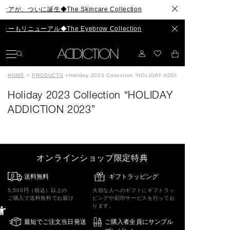
、ついに誕生◆The Skincare Collection
リニューアル◆The Eyebrow Collection
HOME
>
PRODUCTS
>
Holiday 2023 Collection “HOLIDAY ADDICTION 2023”
Holiday 2023 Collection “HOLIDAY
ADDICTION 2023”
オンラインショップ限定特典
送料無料
ギフトラッピング
5,500円（税込）以上の
大切な人へのギフトにギフトラッ
ご購入で送料無料でお届け
ピングや刻印サービスを行ってお
ります。
最短でご注文当日発送
ご購入者全員にサンプル