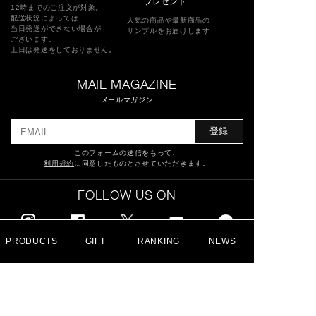
プレゼント
12時までのご注文が対象。
配送状況によっては
人気の商品や最新商品の
当日発送ができない場合が
サンプルをお届けします
ございます。
土日は発送をしておりません。
MAIL MAGAZINE
メールマガジン
登録
このフォームの送信をもって、
利用規約
に同意したものとさせていただきます。
FOLLOW US ON
PRODUCTS
GIFT
RANKING
NEWS
特定商取引法に基づく表記
ショッピングガイド
サイトマップ
よくあるご質問
お問い合わせ
利用規約
採用情報
プライバシーポリシー