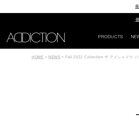
長
発
PRODUCTS
NE
HOME
>
NEWS
>
Fall 2022 Collection ザ アイ