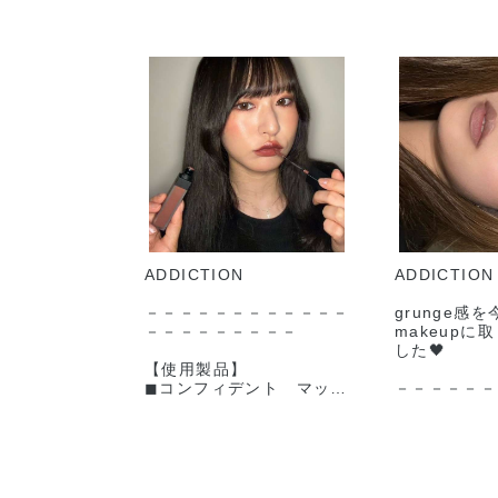
ADDICTION
ADDICTION
－－－－－－－－－－－－
grunge感
－－－－－－－－－
makeupに
した🖤
【使用製品】
◼︎コンフィデント マット
－－－－－－
リップ
－－－－－－
010 Baggy Boots
（ 2026年7月24日(金) 予
【使用製品】
約開始 2026年8月7日
◼︎ザ シング
(金) 発売 ）
ウ