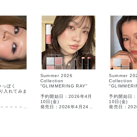
Summer 2026
Summer 20
Collection
Collection
を今っぽく
"GLIMMERING RAY"
"GLIMMERI
取り入れてみま
予約開始日：2026年4月
予約開始日：
10日(金)
10日(金)
－－－－－－
発売日：2026年4月24日
発売日：202
－－－
(金)
(金)
今回はサマーコレクション
今回はサマ
ル アイシャド
から出ているアイテム達を
から出てい
メインに
メインに