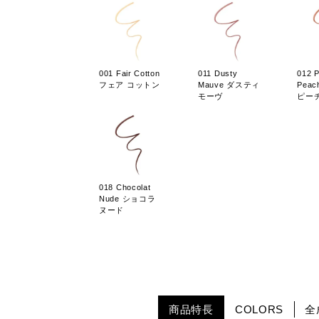
001 Fair Cotton
011 Dusty
012 
フェア コットン
Mauve ダスティ
Pea
モーヴ
ピー
018 Chocolat
Nude ショコラ
ヌード
商品特長
COLORS
全