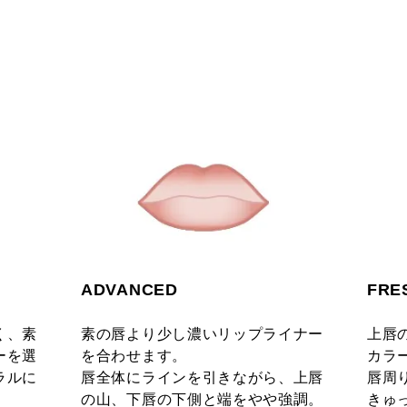
ADVANCED
FRE
く、素
素の唇より少し濃いリップライナー
上唇
ーを選
を合わせます。
カラーの
ラルに
唇全体にラインを引きながら、上唇
唇周
の山、下唇の下側と端をやや強調。
きゅ