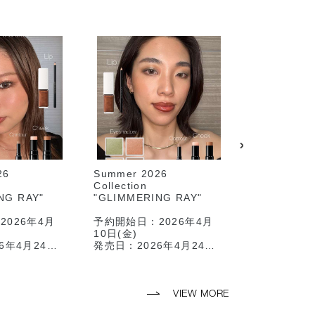
26
Summer 2026
.
Collection
こんにちは
NG RAY"
"GLIMMERING RAY"
遠鉄百貨店
です♪
2026年4月
予約開始日：2026年4月
10日(金)
新商品のご
6年4月24日
発売日：2026年4月24日
待望のリッ
(金)
売☝🏻
ーコレクション
今回はサマーコレクション
リップステ
るアイテム達を
から出ているアイテム達を
ライナーま
VIEW MORE
メインに
のは面倒…