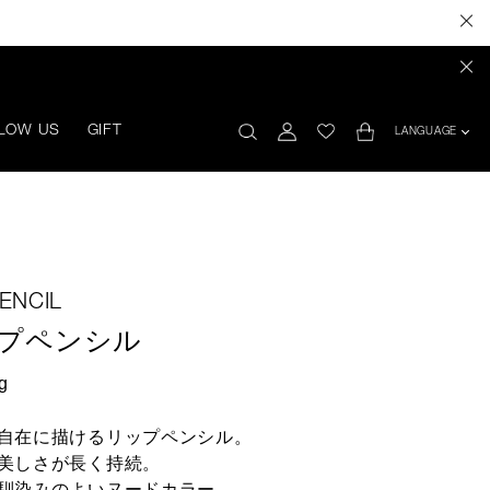
LOW US
GIFT
LANGUAGE
ENCIL
ップペンシル
g
自在に描けるリップペンシル。
美しさが長く持続。
馴染みのよいヌードカラー。