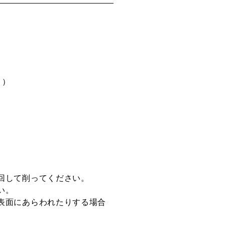
）
回して削ってください。
い。
表面にあらわれたりする場合