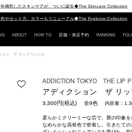
年構想したスキンケアが、ついに誕生◆The Skincare Collection
色やセット力、カラーもリニューアル◆The Eyebrow Collection
WS
ABOUT
HOW TO
店舗・来店予約
RANKING
FOL
ション ザ リップペンシル
ADDICTION TOKYO THE LIP P
アディクション ザ リ
3,300円(税込)
全9色
内容量：1.3
柔らかくクリーミーな芯で、唇の印象を
なめらかな高発色で密着し、引きたての
グレイッシュなニュアンスを帯びた、肌