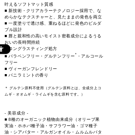
叶えるソフトマット質感
■ 新技術・クリアカラーテクノロジー採用で、な
めらかなテクスチャーと、見たままの発色を両立
■ 一度塗りで透け感、重ねるほどに発色のビルダ
ブル設計
■ 唇と親和性の高いモイスト密着成分によるうる
おいの長時間持続
■ ロングラスティング処方
*
■ パラベンフリー・グルテンフリー
・アルコール
フリー
■ ヴィーガンフレンドリー
■ バニラミントの香り
＊ グルテン原料不使用（グルテン原料とは、全成分上コ
ムギ・オオムギ・ライムギを含む原料です。）
- 美容成分 -
■ 8種のオーガニック植物由来成分（オリーブ果
実油・ホホバ種子油・サフラワー油・ゴマ種子
油・シアバター・アルガンオイル・ムルムルバタ