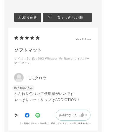
◼︎ザ ブラッシュ
💄リップ
007M Rose Latte
＊ザ リップスティッ
◼︎ザ リップペンシル
ク エクストレム シャ
絞り込み
表示：新しい順
017 Taupe Nude
イン 016 Endlessly
◼︎ザ リップバーム ソ
＊ザ リップスティッ
フトマット
ク エクストレム シャ
002 New Romantics
イン 017 Not a Girl
2026.5.17
◼︎アイブロウマスカラ
カラーニュアンス
📌2枚目
001 Honey Beige
🌟MOOD「Energeti
ソフトマット
◼︎ザ ネイルポリッシ
c」
サイズ：2g
色：003 Whisper My Name ウィスパー
ュ
パール×スパークル
マイ ネーム
130SP Tropic Fizz
《使用色》
（限定色）
👀アイメイク
132SP Diamond She
＊ザ シングル アイシ
モモタロウ
ll（限定色）
ャドウ パール 006P
3-6-2
購入確認済み
－－－－－－－－－－
＊ザ シングル アイシ
ふんわり色づいて使用感がいいです
－－－－－－－－－－
ャドウ スパークル 01
－
5SP Spontaneous
やっぱりマットリップはADDICTION！
※限定品には数に限り
＊ザ ジェル アイライ
がございます。
ナー 004 City Dusk
＊ザ マスカラ カラー
参考になった
0
グレイッシュに仕上げ
ニュアンス WP 015S
※お客様の嬉しいお声を選び、掲載しています。（一部、編集も含む）
すぎず、血色感を取り
Blue Lapis
入れながら
＊ザ マスカラ カラー