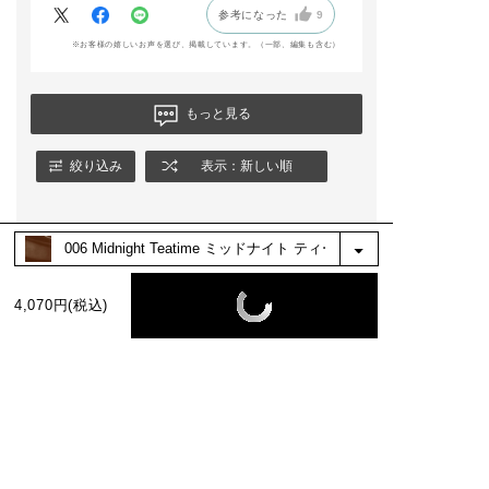
＊ザ シングル アイシ
参考になった
9
れるため、本当に気に入りました。長く存在
ャドウ マット 006M
New Skills
するシリーズでいて欲しいと思っています。
※お客様の嬉しいお声を選び、掲載しています。（一部、編集も含む）
＊ザ シングル アイシ
ャドウ マット 011M
Hair and Makeup
もっと見る
＊ザ ジェル アイライ
ナー 003 Old Brick
＊ザ マスカラ カラー
絞り込み
表示：新しい順
ニュアンス WP 011
Dazed Violet
🎨チーク＆ハイライト
＊ザ ブラッシュ パー
ル 011P Emotive Nu
de
＊ザ ブラッシュ ニュ
アンサー 002N Golde
4,070円(税込)
n Eden
💄リップ
＊ザ リップバーム グ
ロウ ティント 006 W
oody Scent
新アイシャドウはその
BEST COLOR
日のなりたいムードを
表現できるカラーが沢
山揃っているので