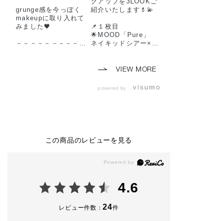
クアップを3LOOKご
grunge感を今っぽく
紹介いたします💄💫
makeupに取り入れて
みました🖤
📌１枚目
🌟MOOD「Pure」
－－－－－－－－－－
ネイキッドシアー×ス
－－－－－－－－－－
パークル
－
《使用色》
👀アイメイク
VIEW MORE
【使用製品】
＊ザ シングル アイシ
◼︎ザ シングル アイシ
ャドウ ネイキッドシ
powered by
ャドウ
アー 004N Film Roll
003C Discussion
＊ザ シングル アイシ
（ベース）
ャドウ スパークル 01
007M Finder（メイン
4SP On the Boat
カラー）
＊ザ ジェル アイライ
012M Look Test（目
ナー 001 Black Rive
この商品のレビューを見る
頭、目尻の締め色）
r
016M Name List（目
＊ザ マスカラ カラー
の際、アイライナーの
ニュアンス WP 017
ぼかしカラー）
Ultra Black
◼︎ザ ジェル アイライ
🎨チーク＆ハイライト
4.6
ナー
＊ザ ブラッシュ マッ
001 Black River
ト 006M Naked Veil
◼︎ ザ マスカラ インテ
＊ザ ブラッシュ ニュ
24
レビュー件数：
件
ンス ラッシュ
アンサー 001N Beyo
004 Ultra Black
nd Light