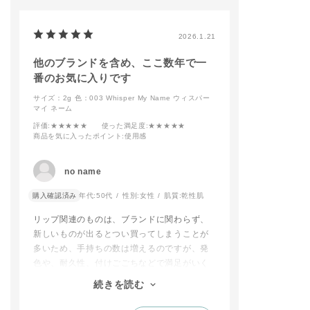
仕上げることで今っぽ
ニュアンス WP 014S
く決まります💜
Ruby Plum
店頭にて是非お試しく
🎨チーク＆ハイライト
2026.1.21
ださい！
＊ザ リキッドブラッ
シュ フォギー 007 St
他のブランドを含め、ここ数年で一
#addictiontokyo
ray Girl
#addictionbeauty
＊ザ ブラッシュ ニュ
番のお気に入りです
#アディクション
アンサー 005N Auror
サイズ：2g
色：003 Whisper My Name ウィスパー
#アディクションショ
a Veil
マイ ネーム
ップ
＊ザ グロウ スティッ
#grungemakeup
ク 001P Above the
評価
:★★★★★
使った満足度
:★★★★★
Moon
商品を気に入ったポイント
:使用感
💄リップ
＊ザ リップバーム ソ
フトマット 003 Whis
no name
per My Name
＊ザ リップスティッ
購入確認済み
年代:
50代
性別:
女性
肌質:
乾性肌
ク エクストレム シャ
イン 015 Taste of Li
リップ関連のものは、ブランドに関わらず、
fe
新しいものが出るとつい買ってしまうことが
多いため、手持ちの数は増えるのですが、発
📌3枚目
色や、耐久性、付けごごちなどで満足がいく
🌟MOOD「Mute」
マット×マット
ものになかなか出会えていませんでした。こ
続きを読む
《使用色》
れはバームだから優しい付けごごちですし、
👀アイメイク
自分に合うカラーな上に自然な感じでつけら