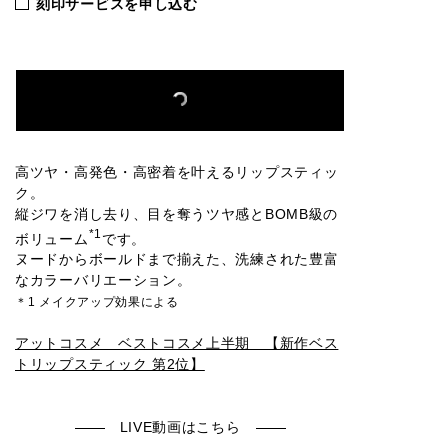
刻印サービスを申し込む
高ツヤ・高発色・高密着を叶えるリップスティッ
ク。
縦ジワを消し去り、目を奪うツヤ感とBOMB級の
*1
ボリューム
です。
ヌードからボールドまで揃えた、洗練された豊富
なカラーバリエーション。
＊1 メイクアップ効果による
アットコスメ ベストコスメ上半期 【新作ベス
トリップスティック 第2位】
LIVE動画はこちら