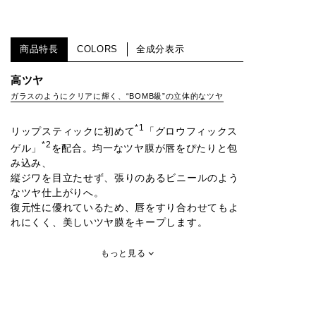
商品特長
COLORS
全成分表示
高ツヤ
ガラスのようにクリアに輝く、“BOMB級”の立体的なツヤ
*1
リップスティックに初めて
「グロウフィックス
*2
ゲル」
を配合。均一なツヤ膜が唇をぴたりと包
み込み、
縦ジワを目立たせず、張りのあるビニールのよう
なツヤ仕上がりへ。
復元性に優れているため、唇をすり合わせてもよ
れにくく、美しいツヤ膜をキープします。
もっと見る