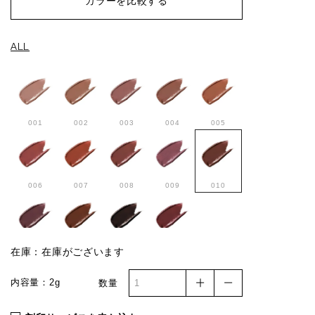
カラーを比較する
ALL
001
002
003
004
005
006
007
008
009
010
011
012
013
014
在庫：在庫がございます
内容量：2g
数量