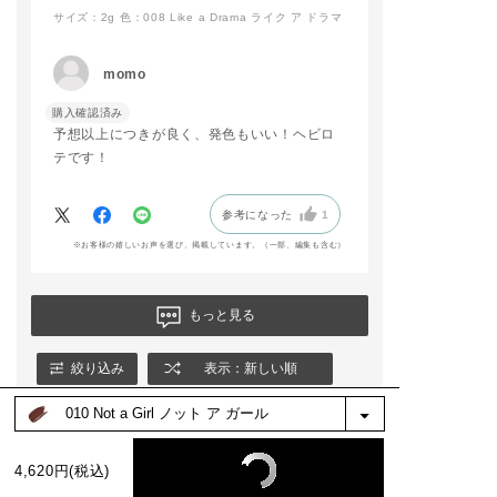
ブロウマスカラを加え
サイズ：2g
色：008 Like a Drama ライク ア ドラマ
ていただくだけで
雰囲気を変えることが
できますよ〜！😌🌟
momo
🤎予約開始日：2025/
購入確認済み
12/26(金)
予想以上につきが良く、発色もいい！ヘビロ
🤎発売日：2026/1/9
(金)
テです！
予約開始日から店頭で
お試しいただけますの
参考になった
1
で
※お客様の嬉しいお声を選び、掲載しています。（一部、編集も含む）
ぜひお越しくださいま
せ🩶
addictionbeauty_offi
もっと見る
cial
#札幌ステラプレイス
絞り込み
表示：新しい順
#アディクション #新
色 #新作コスメ #限定
コスメ 春コスメ トー
タルメイク 冬メイク
カラーメイク アイシ
4,620円(税込)
ャドウ チーク リップ
グロス ティントリッ