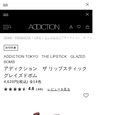
長年構想したスキンケアが、つ
発色やセット力、カラーもリ
HOME
>
PRODUCTS
>
LIPS
>
リップカラー
アディクション ザ リップスティック グ
刻印対象
ADDICTION TOKYO THE LIPSTICK GLAZED
BOMB
アディクション ザ リップスティック
グレイズドボム
4,620円(税込)
全14色
4.6
（44）
レビューを見る