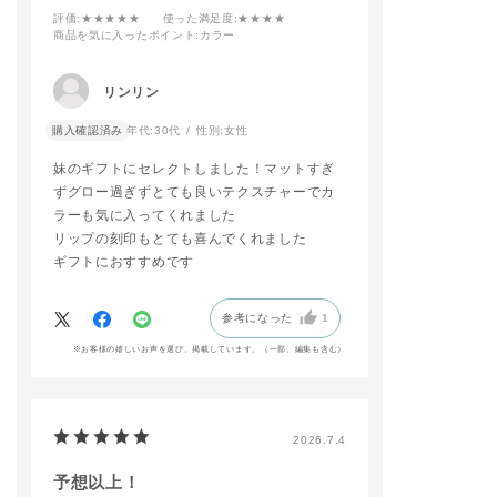
#アディクション
☑️POINT
#コスメ好き #コ
評価
:★★★★★
使った満足度
:★★★★
#アディクションショ
マニアと繋がり
商品を気に入ったポイント
:カラー
ップ
今回はオリーブベージ
ュのアイシャドウをメ
インに
リンリン
グリーンの程よい艶め
きのあるスパークルの
購入確認済み
年代:
30代
性別:
女性
アイシャドウを重ねま
した！💚✨
妹のギフトにセレクトしました！マットすぎ
ずグロー過ぎずとても良いテクスチャーでカ
マスカラを目尻のみに
ラーも気に入ってくれました
塗布することでアイシ
リップの刻印もとても喜んでくれました
ャドウと相まって
ストリートでエレガン
ギフトにおすすめです
トな雰囲気に仕上がり
ます👯‍♀️
参考になった
1
アイブロウマスカラを
黄みのくすみベージュ
※お客様の嬉しいお声を選び、掲載しています。（一部、編集も含む）
にすることで
眉に自然な抜け感を与
えてくれるので簡単に
トレンドなルックに仕
2026.7.4
上がります👍🏽🩶
予想以上！
いつものメイクにアイ