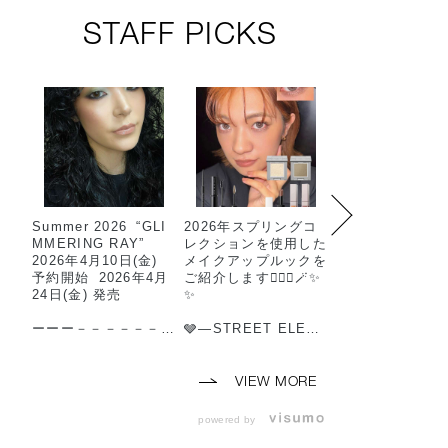
STAFF PICKS
Summer 2026 “GLI
2026年スプリングコ
2025年も残りわ
MMERING RAY”
レクションを使用した
か…🫧
2026年4月10日(金)
メイクアップルックを
家族や友人、大
予約開始 2026年4月
ご紹介します💁🏻‍♀️🪄✨
へ1年間の感謝を
24日(金) 発売
✨
て贈り物を…🎁
ーーー－－－－－－－
🩶—STREET ELEGA
数あるアイテム
－－－－－－－－－－
NT—🩶
ら厳選したスタ
－－－－－
▫️ザ シングル アイシ
すすめ＆人気ア
【使用製品】
ャドウ ネイキッドシ
のプレゼントを紹
VIEW MORE
◼︎ ザ シングルアイ
アー 103NThrough
選んでかわいい
シャドウ
the Filter(⭐️)
かわいい😍使っ
powered by
109P Watery Shimm
▫️ザ シングル アイシ
いい😍