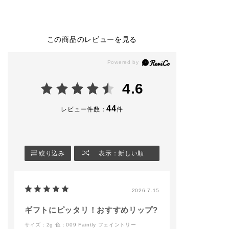
er （限定色）
ャドウ スパークル
そんなときめく
110P Palm Shade
101SP Street Mirag
ントを一緒に探
（限定色）
e(⭐️)
ませんか✨？
004M Main Team
▫️ザ ジェル アイライ
016M Name List
ナー 002 Vintage L
ギフトをお探し
この商品のレビューを見る
◼︎ ザ ジェルアイラ
eather
ぜひチェックし
イナー
▫️ザ マスカラ インテ
ください🥰
001 Black River
ンス ラッシュ 004
◼︎ ザ リップグロス
Ultra Black
addictionbeauty
101 Magic on Beach
▫️ ザ リキッドブラッ
cial
4.6
（限定色）
シュ フォギー 005
◼︎ザ リップスティッ
On Vacay
#アディクション 
ク グレイズドボム
▫️ ザ リキッドブラッ
イシャドウ #リッ
44
レビュー件数：
件
002 Endlessly
シュ グロウ 002 Slo
チーク #ネイル
◼︎マルチスティック
w Mood
シュ #ネイル #限
102 Bikini Tan（限定
▫️アイブロウマスカラ
クリスマス #mak
品）
カラーニュアンス 1
osme #メイク 
◼︎コントゥアスティッ
02 Latte Blonde(⭐️)
メ #ギフト #オ
絞り込み
表示：新しい順
ク（限定品）
▫️ ザ リップスティッ
アイテム #プレ
－－－－－－－－－－
ク グレイズドボム 0
におすすめ #gift
－－－－－－－－－－
04 Trench Nude
ラーメイク #ア
－－－－－
▫️ザ リップグロス 00
ドウパレット #
2026.7.15
※限定品は数に限りが
8 Jade Serenity
#マットリップ #
ございます
カラ #cosme #m
※(⭐️)限定品は数に限
#ブルベ #イエベ
ギフトにピッタリ！おすすめリップ?
#addictiontokyo
りがございます。
ディクションシ
サイズ：2g
色：009 Faintly フェイントリー
#addictionbeauty
#透明感 #スキン