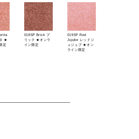
rita
018SP Brick ブ
019SP Red
タ ★
リック ★オンラ
Jujube レッドジ
限定
イン限定
ュジュブ ★オン
ライン限定
rindo
005M Praline プ
006M
マリン
ラリネ ★オンラ
Cappuccino カプ
★オン
イン限定
チーノ ★オンラ
イン限定