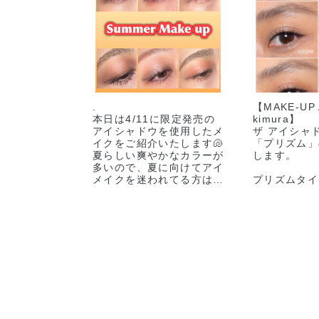
イン限定
ンラ
008C Deep
014C Lost Star
010C
.
【MAKE-UP
Emerald ディー
ロストスター ★
Bea
本日は4/11に限定発売の
kimura】
プエメラルド ★
オンライン限定
ビー
アイシャドウを使用したメ
ザ アイシャ
オンライン限定
イン
イクをご紹介いたします🐚
「プリズム」
夏らしい爽やかなカラーが
します。
多いので、夏に向けてアイ
メイクを迷われてる方は、
プリズムタイ
ぜひ参考にしてみてくださ
何といっても
い🌞
き感です！
是非店頭でお待ちしており
ます🎈
角度によって
003T Pink Dune
004T Night
が変化するカ
ピンク デューン
Groove ナイト
★オンライン限
グルーヴ ★オン
addictionbeauty_official
パールが輝き
定
ライン限定
🖤
アイメイクの
だけで目元の
#アディクション
立てます。
#ADDICTIONBEAUTY
#addictiontokyo #香林坊
生っぽい質感