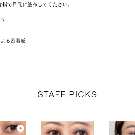
は指で目元に塗布してください。
 The End
011M Lilac
013M Sakura
014M Suga
がり
ンド ★オン
Garden ライラッ
Petal サクラペタ
ュガー ★
ン限定
クガーデン ★オ
ル ★オンライン
イン限定
色
ンライン限定
限定
による密着感
Solitude
022M Citrine シ
030M Bare Soul
024M Dark
チュード ★
トリン ★オンラ
ベア ソウル ★オ
Saffron 
ライン限定
イン限定
ンライン限定
フラン ★
イン限定
STAFF PICKS
 Sunset
003C Love Shot
004C Bad
005C Burn
nge サンセッ
ラブショット ★
Promise バッド
Amber バ
レンジ ★オ
オンライン限定
プロミス ★オン
アンバー 