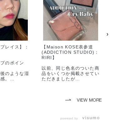
ライン限定
016C Ever Mine
002T Dark Rose
ラプレイス】：
【Maison KOSE表参道
【Maison 
ブ ビジ
エバー マイン ★
ダーク ローズ ★
(ADDICTION STUDIO)：
(ADDICTIO
ンライ
オンライン限定
オンライン限定
RIRI】
chi.】
ップのポイン
以前、同じ色名のついた商
今回ご紹介
た後のような湿
品をいくつか掲載させてい
THE COLOR
ヤ感。
ただきましたが
EYELINER
の澄んだ空気を
今回はクライベイビーとい
104 The A
て頬は透き通る
う色名の商品をご紹介致し
んだ雲のよ
感を。
ます！
ワイト)
クは地面に残っ
VIEW MORE
する街の光をイ
ワンポイン
した。
と印象が出
1つ目は
ライナーで
powered by
ップ手順）
THE EYESHADOW から
目元のカラ
E>
014P Cry Baby(クライベ
性らしく
クの仕上げに
イビー)
まつげにも
ティック
アイライナ