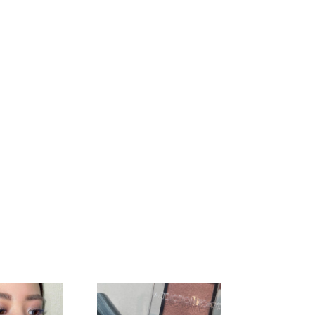
r シ
015M Flaming
016M 1970 ナイ
オンラ
Sunset フレイミ
ンティ―ンセブ
ングサンセット
ンティ― ★オン
★オンライン限
ライン限定
定
026M Terra di
027M Clay Pot
Siena テラ ディ
ダークサ
クレイポット ★
シエナ ★オンラ
オンラ
オンライン限定
イン限定
t
006C Almond ア
007C Sandy
ーント
ーモンド ★オン
Topaz サンディ
★オン
ライン限定
トパーズ ★オン