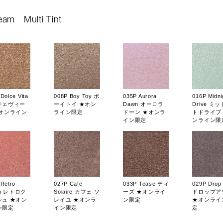
eam
Multi Tint
Dolce Vita
008P Boy Toy ボ
035P Aurora
016P Midni
チェヴィー
ーイトイ ★オン
Dawn オーロラ
Drive ミ
★オンライン
ライン限定
ドーン ★オンラ
トドライブ
イン限定
ンライン限
 Retro
027P Cafe
033P Tease ティ
029P Drop
sh レトロク
Solaire カフェ ソ
ーズ ★オンライ
ドロップア
シュ ★オン
レイユ ★オンラ
ン限定
★オンライ
ン限定
イン限定
定