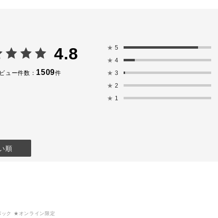
びフィットす
とができます。
001P Above
・001T テラコッタ ヌー
骨格に沿っ
定着するもの
ド
②頬の高い位
ト。
澄んだ温かさのテラコッ
ウスティック 
タオレンジ
the Heat, S
敵なので、ぜ
・002T ダーク ローズ
を重ね、濡
★
5
4.8
さい。
雨に濡れた陰りのあるロ
感を出しま
★
4
ーズ
、カラートラ
・003T ピンク デュー
<EYE>
1509
★
3
ビュー件数：
件
色変化を表し
ン
➀ザ アイシャ
★
2
シアーに艶めくダスティピ
Foggy Mi
---------
ンク
ウブラシ B 
★
1
ッピー ティアー
ルにのせま
画像３枚目は、クールな表
アイシャドウブ
情を演出できる２色です。
でのせます
肌色から離れたブルーやブ
②ザ アイシャ
ス イン ジ エ
ラック系のカラーは使用が
Emotional
難しいと感じる方も多いと
より少し広
い順
思いますが
ウブラシ B 
ラッド ムーン
こちらは肌が透けるような
す。
ピンク］
クリアな発色で、簡単に目
➂キワにザ 
元のクールなニュアンスを
ソングス オブ
イビー ベイビー
作ることが出来ます。
See My T
ピンク／バイ
・004T ナイト グルーヴ
ドウブラシ D
ンク］
闇夜に星が瞬くネイビー
りとのせま
ブルー
目尻側のみ
シュバック ★オンライン限定