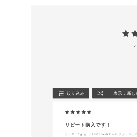
大和 #金沢百貨店 #デパコ
するすると伸
ス #デパートコスメ #アイ
るので
メイクアップ#アイシャド
美しい輝きが
ウ#ザアイシャドウプリズ
嬉しいポイン
ム#夏メイク#夏コスメ#夏
カラー#カラーメイクアッ
６色どれも素
プ#スタッフオススメメイ
ひお試しくだ
ク #毎日メイク#限定カラ
ー＃ポイントメイクアップ
*カッコ内は
レ
#ツヤメイク#おすすめコ
ベルパールの
スメ #ギフト #コスメ #美
ています。
容部員 #人気カラー
--------------
#cosme #コスメ好きと繋
001PR ハ
がりたい #美容部員スタグ
ズ ［ゴールド・グリー
ラム
ン］
002PR ダン
ア ［レッド・ゴールド］
絞り込み
表示：新し
003PR ブ
［ブロンズ・
004PR ベ
［ゴールド・
リピート購入です！
オレット・ピ
サイズ：1g
色：010P Flash Back フラッ