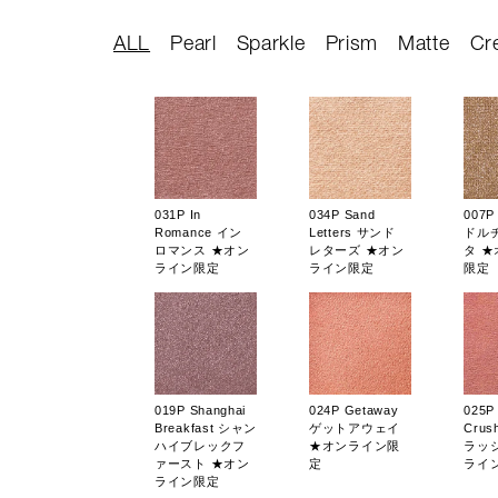
ALL
Pearl
Sparkle
Prism
Matte
Cr
031P In
034P Sand
007P 
Romance イン
Letters サンド
ドル
ロマンス ★オン
レターズ ★オン
タ 
ライン限定
ライン限定
限定
019P Shanghai
024P Getaway
025P
Breakfast シャン
ゲットアウェイ
Cru
ハイブレックフ
★オンライン限
ラッ
ァースト ★オン
定
ライ
ライン限定