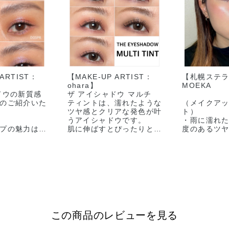
イン限定
ライン限定
ライン限定
 Black
011C Pearl
012C Duomo ド
015C Love
 ARTIST：
【MAKE-UP ARTIST：
【札幌ステ
ch ブラック
River パールリバ
ゥオモ ★オンラ
Vision ラ
ohara】
MOEKA
チ ★オンラ
ー ★オンライン
イン限定
ョン ★オ
ドウの新質感
ザ アイシャドウ マルチ
限定
限定
ン限定
のご紹介いた
ティントは、濡れたような
（メイクア
ツヤ感とクリアな発色が叶
ト）
うアイシャドウです。
・雨に濡れ
プの魅力は、
肌に伸ばすとぴったりと密
度のあるツ
特別なきらめ
着し、べたつきにくくよれ
・雨上がり
にくいのも嬉しいポイント
イメージし
♪
ような透明
弾むように色
アイシャドウベースとして
・アイメイ
ラートラベル
もお使いいただけます。
た雨に反射
メージしま
最後にのせる
画像２枚目は、血色感カラ
印象的を引き
ーの３色。
（メイクア
頬やリップにもお使いいた
<BASE-MAK
この商品のレビューを見る
だけ、にじみ出るような自
➀ベースメイ
で、まぶたに
然な血色感をプラスするこ
ザ グロウス