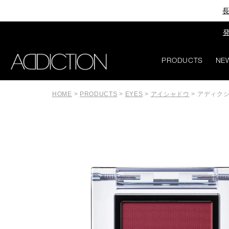
長
発
PRODUCTS
NE
HOME
>
PRODUCTS
>
EYES
>
アイシャドウ
>
アディクシ