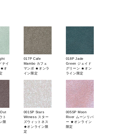
ght
017P Cafe
018P Jade
ッドナイ
Mambo カフェ
Green ジェイド
 ★オ
マンボ ★オンラ
グリーン ★オン
定
イン限定
ライン限定
 Out
001SP Stars
005SP Moon
ウト
Witness スター
River ムーンリバ
ン限
ズウィットネス
ー ★オンライン
★オンライン限
限定
定