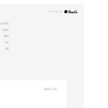
 the Moonを
シルバーパールの入ったく
き立たせま
てのせます。
すみピンクです。
置にザ グロ
ピンクアイシャドウの中で
抜け感の中
011GFeel
も人気のアイテムです！
プラスする
ee the Light
ピンクですが甘すぎず、大
THE EYES
れたようなツヤ
人っぽい仕上がりになりま
014SP Rose
(1278)
す。
す。
ラメ感を足し
(194)
＾）
(30)
ドウ 109C
2つ目は
まだまだマ
stをアイシャド
(4)
THE NAIL POLISH から
この時期に
04でアイホー
048P Cry Baby(クライベ
さい！
(3)
す。（下瞼にも
イビー)
ラシ D 02
※限定カラ
）
ベビーピンクのカラーにシ
りがござい
ドウ 110C
ルバー、ブルー、ピンクと
 Rainを二重幅
いった多色のラメが煌めく
★ADDICTI
めにアイシャド
ネイルです。
にてカウン
04でのせま
血色のある爪に見せてくれ
付中★
ますし、キラキラ輝くラメ
ご予約につ
アイシャドウ
が可愛い、、、！！
「STORES>
 レイン 106
LIST」か
2026.7.19
earsをアイシャ
いただくか、
 02でしっか
をコピーし
す。（下瞼にも
私の他の投稿でマリアージ
い。
アイシャドウブ
ュ、ミスユーモアのカラー
https://bit.