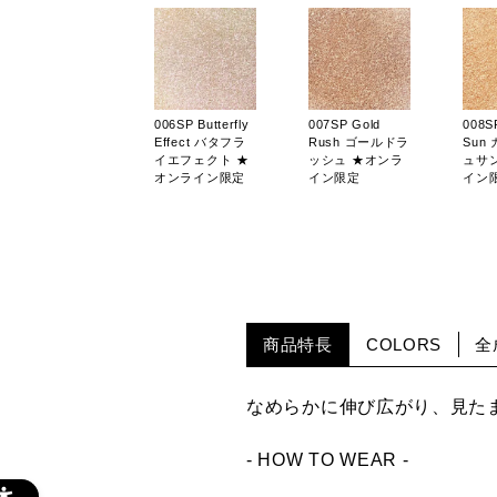
006SP Butterfly
007SP Gold
008S
Effect バタフラ
Rush ゴールドラ
Sun
イエフェクト ★
ッシュ ★オンラ
ュサ
オンライン限定
イン限定
イン
020SP Shangri-
004PR Baby
005P
商品特長
COLORS
全
La シャングリラ
Baby ベイビー
Gift
★オンライン限
ベイビー ★オン
ギフ
定
ライン限定
ンラ
なめらかに伸び広がり、見た
- HOW TO WEAR -