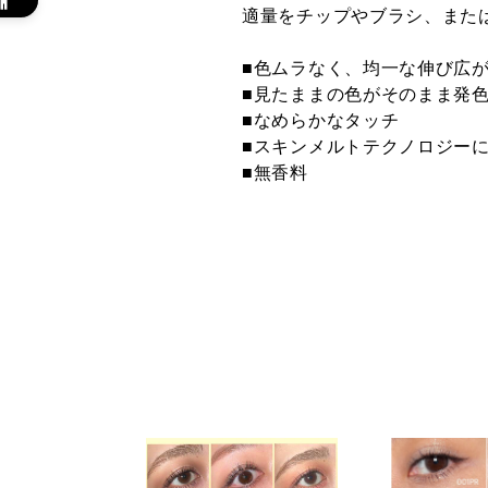
適量をチップやブラシ、また
007M Cinnamon
008M Truffle ト
010M
■色ムラなく、均一な伸び広
シナモン ★オン
リュフ ★オンラ
ジ エ
ライン限定
イン限定
ライ
■見たままの色がそのまま発
■なめらかなタッチ
■スキンメルトテクノロジー
■無香料
017M Moroccan
018M Cassis カ
019M 
Tile モロッカン
シス ★オンライ
ソリ
タイル ★オンラ
ン限定
オン
イン限定
029M Avocado
001C Vimana
002C
アボカド ★オン
Gold ヴィマナゴ
Ora
ライン限定
ールド ★オンラ
トオ