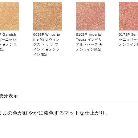
P Garnish
009SP Wings to
010SP Imperial
017SP Seno
 ガーニッシ
the Mind ウィン
Topaz インペリ
セニョリー
ン ★オンラ
グス トゥ ザ マ
アルトパーズ ★
オンライン
限定
インド ★オンラ
オンライン限定
イン限定
R Just
002M Thousand
003M Earth
004M Tama
成分表示
ed ジャスト
Feathers サウザ
Wind アースウィ
Beach タ
テッド ★オ
ンドフェザーズ
ンド ★オンライ
ドビーチ 
イン限定
★オンライン限
ン限定
ライン限定
ままの色が鮮やかに発色するマットな仕上がり。
定