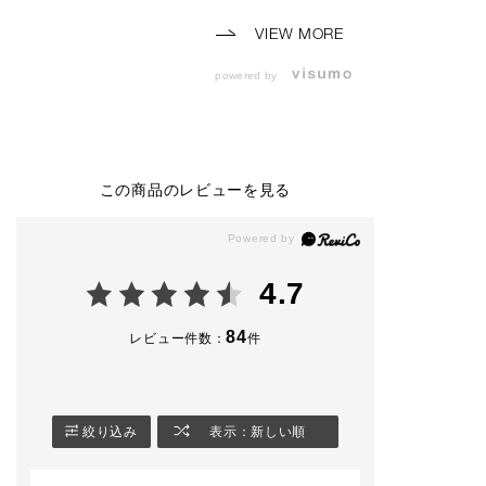
スタッフメイクのご紹
す🎶
-使用アイテム-
介です💛
🏷️101M 90’s Vi
VIEW MORE
⸜⸜スタッフ使用色⸝‍⸝‍
（8/7限定発売）
⸜⸜スタッフ使用色⸝‍⸝‍
🏷️102M Icon B
powered by
⭐️THE SINGLE EYE
🤎ザシングルアイシャ
（8/7限定発売）
SHADOW
ドウ
2,530円(税込)
2,530円（税込）
ザ シングル ア
ドウ スパーク
104M Slip Dress（限
010P Not so Seriou
🏷️002SP maria
定色）
s
🏷️004SP Moonli
この商品のレビューを見る
014P Agent
010M Same School
ver
013M Apple Box
014M Stuck in Traffi
008N Blearcging
c
※限定品には数
008SP Teamwork
がございますの
⭐️CONFIDENT MATT
アイライナー＆ブロウ
承くださいませ
4.7
E LIP 4,180円（税
ブラシ23を使用し、0
込）
14M Stuck in Traffic
#アディクション
でアイラインを引いた
ップ #単色アイシャド
84
レビュー件数：
件
002 Norm Nude
メイクです✨
ウ #限定コスメ
#アディクション 
※限定商品は数に限り
🤎コンフィデント マ
容部員
がございます。
ットリップ
4,180円（税込）
絞り込み
表示：新しい順
#ADDICTIONBEAUT
Y
005 Bitter Walnut
‎#名古屋三越栄店