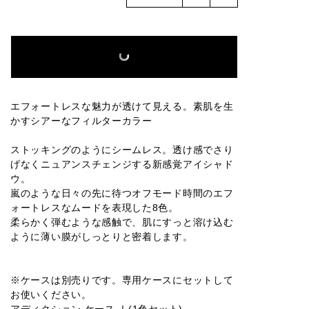
016M
001P
002P
003P
004P
005P
006P
007P
008P
009P
エフォートレスな魅力が透けて見える。素肌を生
かすシアーなフィルターカラー
010P
011P
012P
013P
014P
ストッキングのようにシームレス。透け感でさり
げなくニュアンスチェンジする新感覚アイシャド
ウ。
嵐のような日々の先に待つオフモード時間のエフ
015P
016P
001SP
002SP
003SP
ォートレスなムードを表現した8色。
柔らかく弾むような感触で、肌にすっと溶け込む
ように薄い膜がしっとりと密着します。
004SP
005SP
006SP
007SP
008SP
※ケースは別売りです。専用ケースにセットして
お使いください。
アディクション ケース Ⅰ(1色セット)