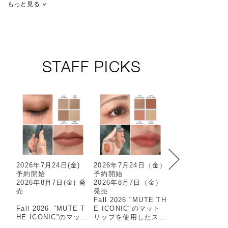
もっと見る
STAFF PICKS
2026年7月24日(金)
2026年7月24日（金）
限定マットアイ
予約開始
予約開始
ウを使用した2色
2026年8月7日(金) 発
2026年8月7日（金）
ットのおすすめ
売
発売
ムです…✳︎
Fall 2026 "MUTE TH
マット×スパーク
Fall 2026 “MUTE T
E ICONIC"のマット
抜け感のある目
HE ICONIC”のマット
リップを使用したスタ
上がります🫧
リップを使用した
ッフメイクのご紹介で