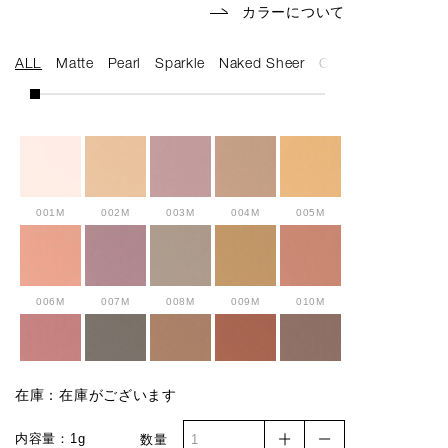
カラーについて
ALL
Matte
Pearl
Sparkle
Naked Sheer
Cream
001M
002M
003M
004M
005M
006M
007M
008M
009M
010M
011M
012M
013M
014M
015M
在庫：在庫がございます
内容量：1g
数量