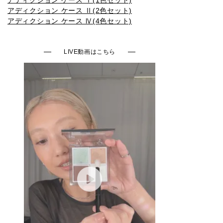
アディクション ケース Ⅱ(2色セット)
009SP
010SP
011SP
012SP
013SP
アディクション ケース Ⅳ(4色セット)
LIVE動画はこちら
014SP
015SP
016SP
001N
002N
003N
004N
005N
006N
007N
008N
001C
002C
003C
004C