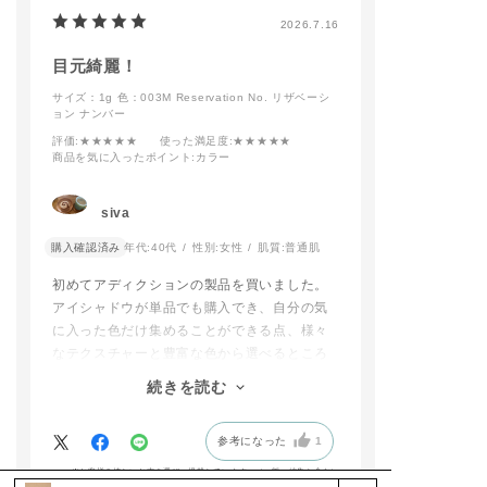
2026.7.16
目元綺麗！
サイズ：1g
色：003M Reservation No. リザベーシ
ョン ナンバー
評価
:★★★★★
使った満足度
:★★★★★
商品を気に入ったポイント
:カラー
siva
購入確認済み
年代:
40代
性別:
女性
肌質:
普通肌
初めてアディクションの製品を買いました。
アイシャドウが単品でも購入でき、自分の気
に入った色だけ集めることができる点、様々
なテクスチャーと豊富な色から選べるところ
に魅力を感じました。
続きを読む
種類豊富すぎて本当に悩みましたが、このア
イシャドウともう一つ、モーブとかラベンダ
参考になった
1
ーの青みが感じられる色にしました。
パレットの色より、目の上に乗せた時に映え
※お客様の嬉しいお声を選び、掲載しています。（一部、編集も含む）