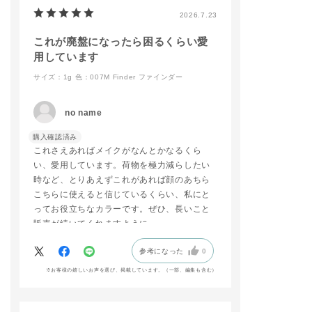
#リップ
店頭でもお試しできま
2026.7.23
#マットリップ
すので、ご来店お待ち
#新商品⁡
しております🐈
⁡
これが廃盤になったら困るくらい愛
addictionbeauty_offi
用しています
cial
サイズ：1g
色：007M Finder ファインダー
#ADDICTIONBEAUT
Y
#名古屋三越栄店
no name
#リップ
#マットリップ
購入確認済み
#新商品
これさえあればメイクがなんとかなるくら
い、愛用しています。荷物を極力減らしたい
時など、とりあえずこれがあれば顔のあちら
こちらに使えると信じているくらい、私にと
ってお役立ちなカラーです。ぜひ、長いこと
販売が続いてくれますように。
参考になった
0
※お客様の嬉しいお声を選び、掲載しています。（一部、編集も含む）