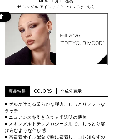
NEW 8月1日発売
ザ シングル アイシャドウについてはこちら
商品特長
COLORS
全成分表示
■ ゲルが叶える柔らかな弾力、しっとりソフトな
タッチ
■ ニュアンスを引き立てる半透明の薄膜
■ スキンメルトテクノロジー採用で、しっとり溶
け込むような伸び感
■ 高密着オイル配合で瞼に密着し、ヨレ知らずの