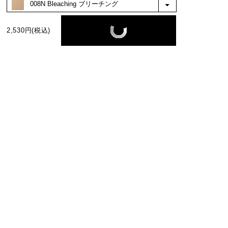
る色だと思いました。自分で言うのもなんで
すが、なんか可愛い、、。メイクが楽しくな
りました。
もっと見る
2,530円(税込)
絞り込み
表示：新しい順
BEST COLOR
No.1
No.2