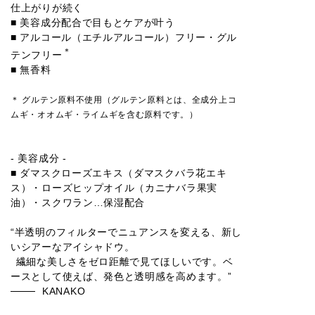
仕上がりが続く
■ 美容成分配合で目もとケアが叶う
■ アルコール（エチルアルコール）フリー・グル
＊
テンフリー
■ 無香料
＊ グルテン原料不使用（グルテン原料とは、全成分上コ
ムギ・オオムギ・ライムギを含む原料です。）
- 美容成分 -
■ ダマスクローズエキス（ダマスクバラ花エキ
ス）・ローズヒップオイル（カニナバラ果実
油）・スクワラン…保湿配合
“半透明のフィルターでニュアンスを変える、新し
いシアーなアイシャドウ。
繊細な美しさをゼロ距離で見てほしいです。ベ
ースとして使えば、発色と透明感を高めます。”
KANAKO