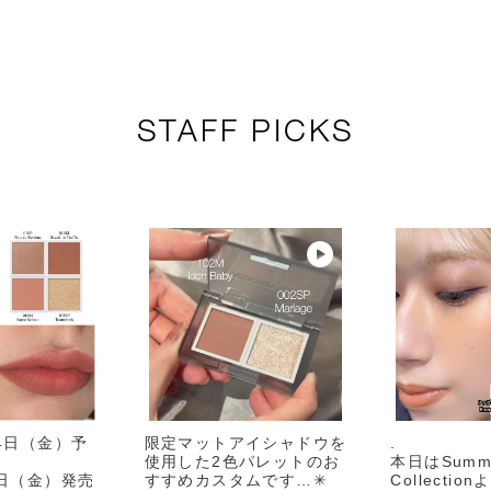
004C 242kg ト
ussion ディ
ゥフォーティト
ッション
ゥキログラム
STAFF PICKS
24日（金）予
限定マットアイシャドウを
.
使用した2色パレットのお
本日はSumme
7日（金）発売
すすめカスタムです…✳︎
Collecti