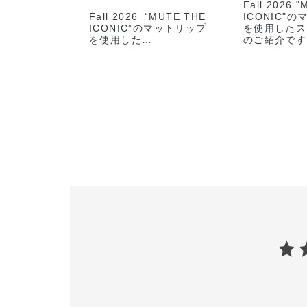
Fall 2026 
Fall 2026 “MUTE THE
ICONIC"
ICONIC”のマットリップ
を使用したス
を使用した
のご紹介です
スタッフメイクのご紹介で
す💛
⸜⸜スタッフ使用
⸜⸜スタッフ使用色⸝‍⸝‍
🤎ザシング
⭐️THE SINGLE
2,530円（
EYESHADOW
2,530円(税込)
010P Not so
010M Same 
104M Slip Dress（限定
014M Stuck i
色）
008SP Tea
014P Agent
アイライナー
013M Apple Box
シ23を使用し
008N Blearcging
Stuck in T
インを引いた
⭐️CONFIDENT MATTE
LIP 4,180円（税込）
🤎コンフィ
リップ
002 Norm Nude
4,180円（
※限定商品は数に限りがご
005 Bitter W
ざいます。
店頭でもお試