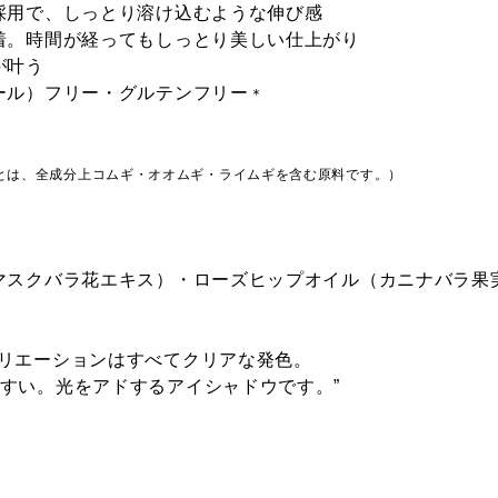
Kidding 
ー
River ムーンリッ
Friend ウィズ フ
採用で、しっとり溶け込むような伸び感
ト キディ
ト リバー
レンド
密着。時間が経ってもしっとり美しい仕上がり
が叶う
ール）フリー・グルテンフリー
＊
P Wrap
012SP Fun For
013SP Be Funny
014SP On 
とは、全成分上コムギ・オオムギ・ライムギを含む原料です。）
e ラップ タ
Fun ファン フォ
ビー ファニー
Boat オン 
ー ファン
ート
ダマスクバラ花エキス）・ローズヒップオイル（カニナバラ果
 Papaya
004N Film Roll
005N Crispy
006N Call 
バリエーションはすべてクリアな発色。
ad パパイヤ
フィルム ロール
Sky クリスピー
コール タ
ダ
スカイ
すい。光をアドするアイシャドウです。”