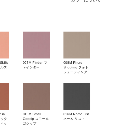
カラーについて
kills
007M Finder フ
008M Photo
キルズ
ァインダー
Shooting フォト
シューティング
 in
015M Small
016M Name List
スタック
Gossip スモール
ネーム リスト
フィッ
ゴシップ