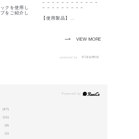
－－－－－－－－－－－－
makeup
ィックを使用し
－－－－－－－－－
した🖤
ップをご紹介し
【使用製品】
－－－－－
ク・リップ全て
◼︎ザ シングル アイシャド
－－－－－
能スティックと
ウ
でぜひご参考に
006P Date and
【使用製品
🐬🌈
Time（ベース）
◼︎ザ シング
VIEW MORE
ーーーーーーー
009P 3/4 （メインカラ
ウ
ーーーー
ー）
003C Disc
TICK
013P Willow Tree（目尻
ス）
powered by
180(税込)
の締め色）
007M Fin
011SP Wrap Time（目頭
ラー）
GLE
から中心にラメ）
012M Loo
W
◼︎ザ ジェル アイライナー
目尻の締め
、限定4色
002 Vintage Leather
016M Name
)
◼︎ ザ マスカラ インテンス
際、アイラ
ラッシュ
カラー）
 GLOSS
004 Ultra Black
◼︎ザ ジェル
、限定3色
◼︎ザ ブラッシュ
001 Black R
)
011P Emotive Nude（チ
◼︎ ザ マス
(67)
ーク）
ラッシュ
(11)
数に限りがござ
008N Nude
004 Ultra B
予めご了承くだ
Elegance（ハイライト）
◼︎ザ ブラッ
(4)
◼︎ザ リップペンシル
007M Rose 
ーーーーーーー
(1)
017 Taupe Nude
◼︎ザ リッ