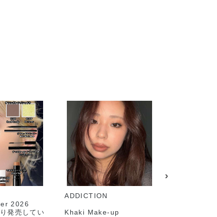
ADDICTION
ADDICTION
r 2026
onより発売してい
Khaki Make-up
grunge感