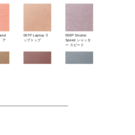
 and
007P Laptop ラ
008P Shutter
ト ア
ップトップ
Speed シャッタ
ム
ー スピード
nt エー
015P Soul Food
016P 3-6-2 スリ
ソウル フード
ーシックスツー
t
007SP Pickup
008SP