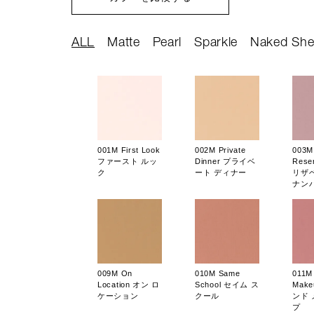
ALL
Matte
Pearl
Sparkle
Naked She
001M First Look
002M Private
003M
ファースト ルッ
Dinner プライベ
Reser
ク
ート ディナー
リザ
ナン
009M On
010M Same
011M 
Location オン ロ
School セイム ス
Mak
ケーション
クール
ンド
プ