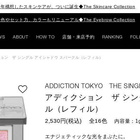
年構想したスキンケアが、ついに誕生◆The Skincare Collection
色やセット力、カラーもリニューアル◆The Eyebrow Collection
WS
ABOUT
HOW TO
店舗・来店予約
RANKING
FOL
ョン ザ シングル アイシャドウ スパークル（レフィル）
ADDICTION TOKYO THE SIN
アディクション ザ シン
ル（レフィル）
2,530円(税込)
全16色
内容量：1
エナジェティックな光をまぶたに。