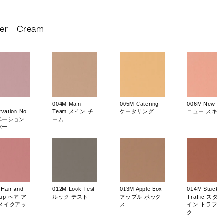
er
Cream
004M Main
005M Catering
006M New S
vation No.
Team メイン チ
ケータリング
ニュー ス
ベーション
ーム
バー
Hair and
012M Look Test
013M Apple Box
014M Stuck
eup ヘア ア
ルック テスト
アップル ボック
Traffic 
 メイクアッ
ス
イン トラ
ク