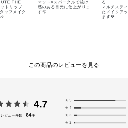
"MUTE THE
マット×スパークルで抜け
る
のマットリップ
感のある目元に仕上がりま
マルチステ
タッフメイク
す🫧
たメイクア
🎶
ます🪸
-使用アイテム-
アイ・チー
色⸝‍⸝‍
🏷️101M 90’s Vibe （8/7
に使える万
限定発売）
なりますの
ルアイシャドウ
🏷️102M Icon Baby（8/7
してみて下さい
税込）
限定発売）
ーーーーー
ーーーーー
 Serious
ザ シングル アイシャド
🏷MULTI S
School
ウ スパークル
限定2色 ¥4,
n Traffic
🏷️002SP mariage
この商品のレビューを見る
mwork
🏷️004SP Moonlit River
🏷THE SIN
＆ブロウブラ
EYESHADO
、014M
※限定品には数に限りがご
定番全60色
raffic でアイラ
ざいますのでご了承くださ
¥2,530(税込
メイクです✨
いませ
🏷THE LIP
デント マット
#アディクションショップ
定番全11色
#単色アイシャドウ #限定
¥4,070(税込
★
5
4.7
税込）
コスメ
★
4
#アディクション #美容部
※限定品は
alnut
員
いますので
84
★
3
レビュー件数：
件
さい。
★
2
しできますの
ーーーーー