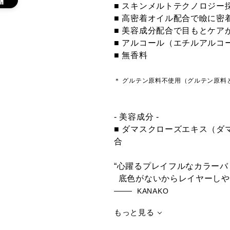
ウトプット
マリアージュ
バジ
■ スキンメルトテクノロジー
■ 高密着オイル配合で瞼に
■ 美容成分配合で目もとケア
■ アルコール（エチルアルコ
■ 無香料
009SP
010SP Pop the
011S
＊ グルテン原料不使用（グルテン原料
Paparazziii パパ
Bottle ポップ ザ
Tim
ラッチ
ボトル
イム
- 美容成分 -
■ ダマスクローズエキス（
合
001N White
002N Over the
003N
“心躍るプレイフルなカラー
Dress ホワイト
Cloud オーバー
Sal
ドレス
ザ クラウド
サラ
底色がないからレイヤーしや
KANAKO
もっと見る