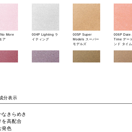
 No More
004P Lighting ラ
005P Super
006P Date
モア
イティング
Models スーパー
Time デー
モデルズ
ンド タイ
Studio 05
012P Last Shoot
013P Willow
014P Age
ジオ ファイ
ラスト シュート
Tree ウィロウ ツ
ジェント
リー
成分表示
かなきらめき
メを高配合
な発色
006SP Jus
P Buzzyyy
004SP Moonlit
005SP With