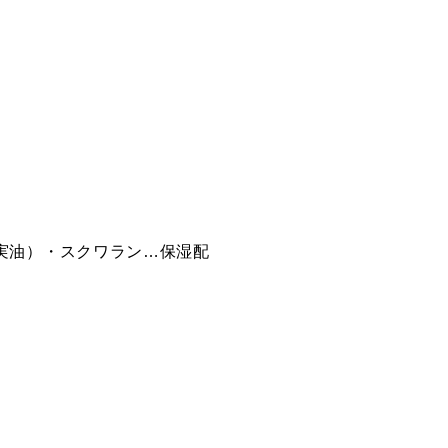
ジャス
Time ピックアッ
Teamwork チー
ング
プ タイム
ムワーク
the
015SP
016SP Don’t Be
ザ ボ
Spontaneous ス
Shy ドント ビー
ポンティニアス
シャイ
実油）・スクワラン…保湿配
Time
007N Lunch
008N Bleaching
イム
Break ランチ ブ
ブリーチング
レイク