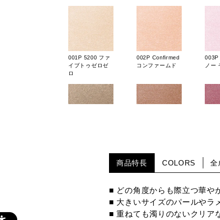
001P 5200 ファ
002P Confirmed
003P
イブトゥゼロゼ
コンファームド
ノー 
ロ
009P 3/4 スリー
010P Not so
011P 
クォーター
Serious ノット
スタ
ソー シリアス
ブ
商品特長
COLORS
全
■ どの角度からも際立つ華や
■ 大きいサイズのパールやラ
■ 重ねても濁りのないクリア
001SP Output ア
002SP Mariage
003S