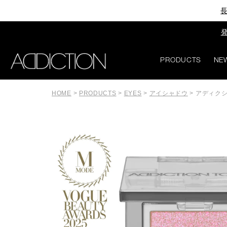
長
発
PRODUCTS
NE
HOME
>
PRODUCTS
>
EYES
>
アイシャドウ
>
アディクシ