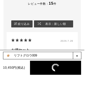
15
レビュー件数：
件
絞り込み
表示：新しい順
2026.7.29
お得セット
色：コンフィデントフィックス006
10,450円(税込)
no name
購入確認済み
ファンデも使いやすく気になってた下地がお
試しできてお得でした。
参考になった
0
※お客様の嬉しいお声を選び、掲載しています。（一部、編集も含む）