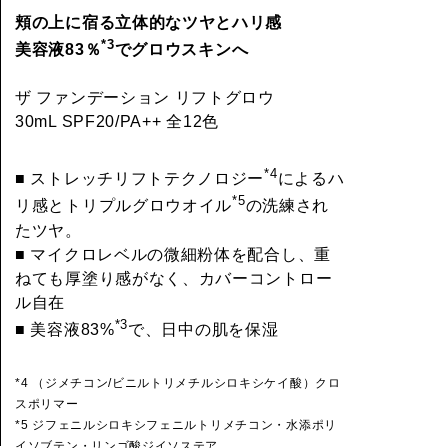
頬の上に宿る立体的なツヤとハリ感
*3
美容液83％
でグロウスキンへ
ザ ファンデーション リフトグロウ
30mL SPF20/PA++ 全12色
*4
■ ストレッチリフトテクノロジー
によるハ
*5
リ感とトリプルグロウオイル
の洗練され
たツヤ。
■ マイクロレベルの微細粉体を配合し、重
ねても厚塗り感がなく、カバーコントロー
ル自在
*3
■ 美容液83%
で、日中の肌を保湿
*4 （ジメチコン/ビニルトリメチルシロキシケイ酸）クロ
スポリマー
*5 ジフェニルシロキシフェニルトリメチコン・水添ポリ
イソブテン・リンゴ酸ジイソステア