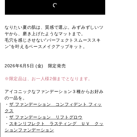
リフトグロ
リフトグロ
リフトグロ
リフトグロ
リフトグロ
ウ002
ウ003
ウ004
ウ005
ウ006
なりたい夏の肌は、質感で選ぶ。みずみずしいツ
ヤから、磨き上げたようなマットまで。
毛穴を感じさせない“パーフェクトスムーススキ
ン”を叶えるベースメイクアップキット。
リフトグロ
リフトグロ
リフトグロ
リフトグロ
リフトグロ
ウ007
ウ008
ウ009
ウ010
ウ011
2026年6月5日 (金) 限定発売
※限定品は、お一人様2個までとなります。
リフトグロ
クッション
クッション
クッション
クッション
ウ000
ファンデー
ファンデー
ファンデー
ファンデー
ション001
ション002
ション003
ション004
アイコニックなファンデーション３種からお好み
の一品を。
・
ザ ファンデーション コンフィデント フィッ
クス
・
ザ ファンデーション リフトグロウ
クッション
クッション
ファンデー
ファンデー
・
スキンリフレクト ラスティング ＵＶ クッ
ション005
ション006
ションファンデーション