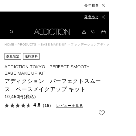
長年構想したスキンケアが、ついに誕生◆The S
発色やセット力、カラーもリニューアル◆The 
HOME
>
PRODUCTS
>
BASE MAKE-UP
>
ファンデーション
アディクション パーフェ
数量限定
送料無料
ADDICTION TOKYO PERFECT SMOOTH
BASE MAKE UP KIT
アディクション パーフェクトスムー
ス ベースメイクアップ キット
10,450円(税込)
4.6
（15）
レビューを見る