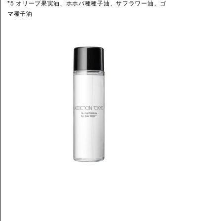
*5 オリーブ果実油、ホホバ種種子油、サフラワー油、ゴ
マ種子油