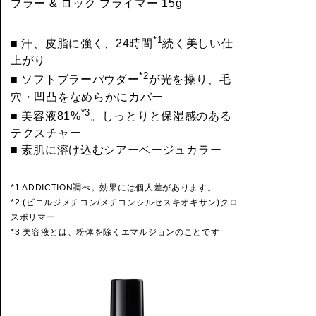
ブラー & ロック プライマー 15g
*1
■ 汗、皮脂に強く、24時間
続く美しい仕
上がり
*2
■ ソフトブラーパウダー
が光を操り、毛
穴・凹凸をなめらかにカバー
*3
■ 美容液81%
。しっとりと保湿感のある
テクスチャー
■ 素肌に溶け込むシアーベージュカラー
*1 ADDICTION調べ。効果には個人差があります。
*2 (ビニルジメチコン/メチコンシルセスキオキサン)クロ
スポリマー
*3 美容液とは、粉体を除くエマルジョンのことです