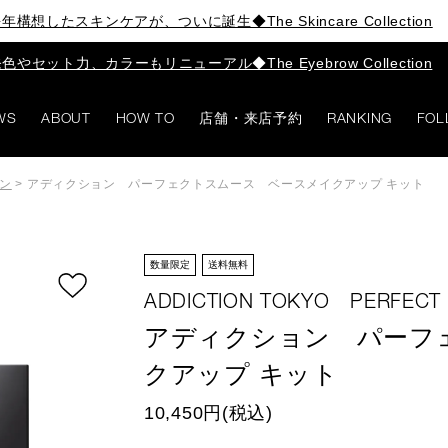
年構想したスキンケアが、ついに誕生◆The Skincare Collection
色やセット力、カラーもリニューアル◆The Eyebrow Collection
WS
ABOUT
HOW TO
店舗・来店予約
RANKING
FOL
ン
>
アディクション パーフェクトスムース ベースメイクアップ キット
数量限定
送料無料
ADDICTION TOKYO PERFECT
アディクション パーフ
クアップ キット
10,450円(税込)