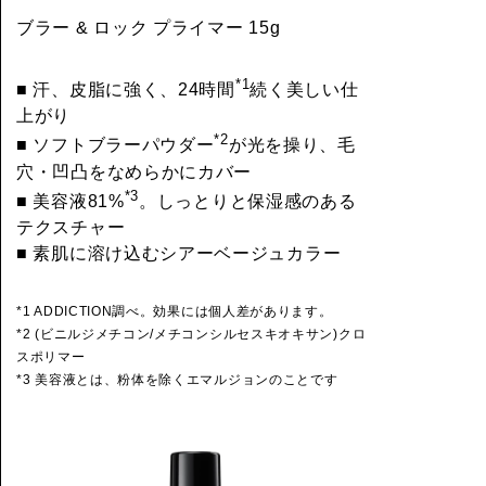
ブラー & ロック プライマー 15g
*1
■ 汗、皮脂に強く、24時間
続く美しい仕
上がり
*2
■ ソフトブラーパウダー
が光を操り、毛
穴・凹凸をなめらかにカバー
*3
■ 美容液81%
。しっとりと保湿感のある
テクスチャー
■ 素肌に溶け込むシアーベージュカラー
*1 ADDICTION調べ。効果には個人差があります。
*2 (ビニルジメチコン/メチコンシルセスキオキサン)クロ
スポリマー
*3 美容液とは、粉体を除くエマルジョンのことです