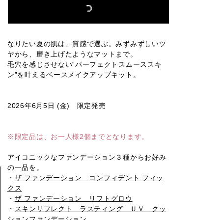
リフトグロ
リフトグロ
リフトグロ
リフトグロ
リフトグロ
ウ002
ウ003
ウ004
ウ005
ウ006
なりたい夏の肌は、質感で選ぶ。みずみずしいツ
ヤから、磨き上げたようなマットまで。
毛穴を感じさせない“パーフェクトスムーススキ
ン”を叶えるベースメイクアップキット。
リフトグロ
リフトグロ
リフトグロ
リフトグロ
リフトグロ
ウ007
ウ008
ウ009
ウ010
ウ011
2026年6月5日 (金) 限定発売
リフトグロ
クッション
クッション
クッション
クッション
※限定品は、お一人様2個までとなります。
ウ000
ファンデー
ファンデー
ファンデー
ファンデー
ション001
ション002
ション003
ション004
アイコニックなファンデーション３種からお好み
の一品を。
・
ザ ファンデーション コンフィデント フィッ
クス
クッション
クッション
ファンデー
ファンデー
・
ザ ファンデーション リフトグロウ
ション005
ション006
・
スキンリフレクト ラスティング ＵＶ クッ
ションファンデーション