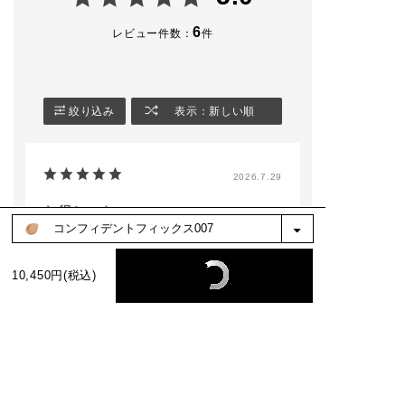
6
レビュー件数：
件
絞り込み
表示：新しい順
2026.7.29
お得セット
色：コンフィデントフィックス006
10,450円(税込)
no name
購入確認済み
ファンデも使いやすく気になってた下地がお
試しできてお得でした。
参考になった
0