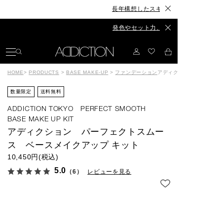
長年構想したスキンケアが、ついに誕生◆The Skinca
発色やセット力、カラーもリニューアル◆The Eyebr
HOME
>
PRODUCTS
>
BASE MAKE-UP
>
ファンデーション
アディクション パーフェ
数量限定
送料無料
ADDICTION TOKYO PERFECT SMOOTH
BASE MAKE UP KIT
アディクション パーフェクトスムー
ス ベースメイクアップ キット
10,450円(税込)
5.0
（6）
レビューを見る