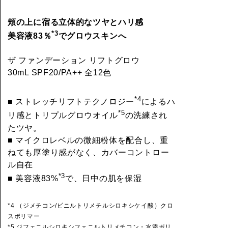
頬の上に宿る立体的なツヤとハリ感
*3
美容液83％
でグロウスキンへ
ザ ファンデーション リフトグロウ
30mL SPF20/PA++ 全12色
*4
■ ストレッチリフトテクノロジー
によるハ
*5
リ感とトリプルグロウオイル
の洗練され
たツヤ。
■ マイクロレベルの微細粉体を配合し、重
ねても厚塗り感がなく、カバーコントロー
ル自在
*3
■ 美容液83%
で、日中の肌を保湿
*4 （ジメチコン/ビニルトリメチルシロキシケイ酸）クロ
スポリマー
*5 ジフェニルシロキシフェニルトリメチコン・水添ポリ